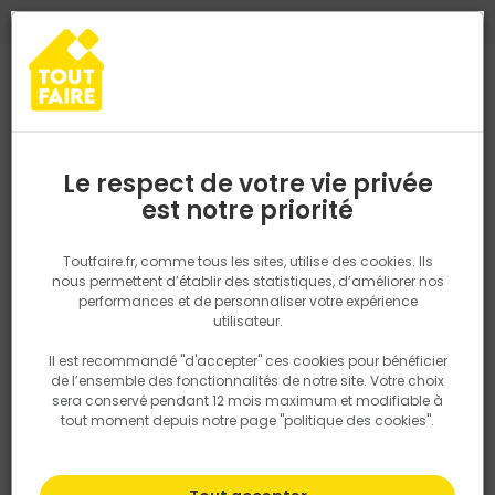
0
0
TROUVEZ VOTRE MAGASIN TOUT FAIRE
Choisir mon magasin
Saisissez votre région pour les informations de stock et de
livraison. Votre emplacement ne sera pas partagé.
Le respect de votre vie privée
Retrouvez les délais et options de
est notre priorité
Accueil
PRODUITS
Revêtement sol et mur, finition
Peinture et t
livraison ainsi que les disponibiltiés en
magasin
P. ex. Ile de france
Toutfaire.fr, comme tous les sites, utilise des cookies. Ils
nous permettent d’établir des statistiques, d’améliorer nos
performances et de personnaliser votre expérience
Rechercher
utilisateur.
Il est recommandé "d'accepter" ces cookies pour bénéficier
Nous utilisons des cookies pour fournir ce service. En
de l’ensemble des fonctionnalités de notre site. Votre choix
savoir plus sur la façon dont nous utilisons les cookies
sera conservé pendant 12 mois maximum et modifiable à
dans notre politique.
tout moment depuis notre page "politique des cookies".