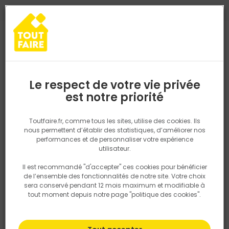
0
0
TROUVEZ VOTRE MAGASIN TOUT FAIRE
Choisir mon magasin
Saisissez votre région pour les informations de stock et de
livraison. Votre emplacement ne sera pas partagé.
Le respect de votre vie privée
Retrouvez les délais et options de
est notre priorité
Accueil
PRODUITS
Revêtement sol et mur, finition
Peinture et t
livraison ainsi que les disponibiltiés en
magasin
P. ex. Ile de france
Toutfaire.fr, comme tous les sites, utilise des cookies. Ils
nous permettent d’établir des statistiques, d’améliorer nos
performances et de personnaliser votre expérience
Rechercher
utilisateur.
Il est recommandé "d'accepter" ces cookies pour bénéficier
Nous utilisons des cookies pour fournir ce service. En
de l’ensemble des fonctionnalités de notre site. Votre choix
savoir plus sur la façon dont nous utilisons les cookies
sera conservé pendant 12 mois maximum et modifiable à
dans notre politique.
tout moment depuis notre page "politique des cookies".