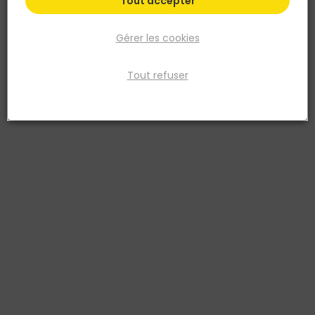
Tout accepter
Gérer les cookies
Tout refuser
CECIL PRO
Sous-couche d'impression multi-supports Cecil
IP55 10 L
Réf. 3381426099494
Sous-couche d'impression multi-supports Cecil IP55 en seau de
10 L. Bonne adhérence sur plâtre, béton, ciment, brique et bois.
Uniformise les fonds, atténue les taches et fixe les fonds poudreux
grâce à un pouvoir couvrant élevé. Séchage rapide, finition mate.
Idéale en préparation avant peinture de finition en intérieur.
Voir plus