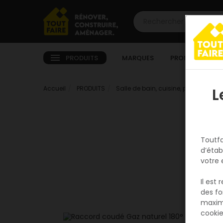
PRODUITS
MARQUES
PROMOTIONS
Accueil
PRODUITS
Salle de bain, cuisine, plomberie e
L
Toutfa
d’étab
votre 
Il est
des fo
maxim
cookie