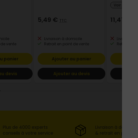
Voir plus de
5,49 €
11,41 €
TTC
TT
icile
Livraison à domicile
Livraison à
 de vente
Retrait en point de vente
Retrait en p
u panier
Ajouter au panier
Ajout
au devis
Ajouter au devis
Ajout
Plus de 4000 experts
Livraison à domicil
conseils à votre service
& retrait en point d