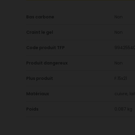
Bas carbone
Non
Craint le gel
Non
Code produit TFP
9942554
Produit dangereux
Non
Plus produit
F.15x21
Matériaux
cuivre, la
Poids
0.087 kg