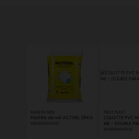
SALIN DU MIDI
FIRST PLAST
Pastille de sel ACTISEL 25KG
CULOTTE PVC MF
ME - DOUBLE PA
3183280034037
8019966041332