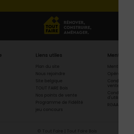
e
Liens utiles
Mentions
Plan du site
Mentions lég
Nous rejoindre
Opération 
Site belgique
Conditions g
vente
TOUT FAIRE Bois
Conditions g
Nos points de vente
d'utilisation
Programme de Fidélité
RGAA
jeu concours
© Tout Faire | Tout Faire Bois