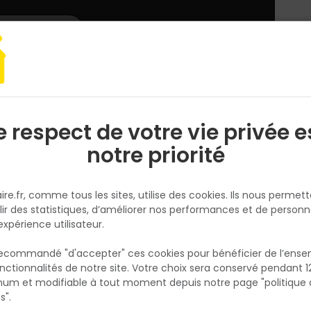
L'enseigne
Nous rejoindre
Services
DEMANDER
CATALOGUES
UN
DEVIS/PRIX
t chauffage
Plomberie
Installation gaz
Raccord coudé Gaz naturel 
e respect de votre vie privée e
S
l
notre priorité
NOYON ET THIEBAULT
Raccord coudé Gaz naturel 180
ire.fr, comme tous les sites, utilise des cookies. Ils nous permet
jont pour ROAI F1/2'
lir des statistiques, d’améliorer nos performances et de personn
Réf. 3342978033640
expérience utilisateur.
Pour raccordement entre le tube cuivre par
 recommandé "d'accepter" ces cookies pour bénéficier de l’ens
soudure et le robinet ROAI.
nctionnalités de notre site. Votre choix sera conservé pendant 1
N
p
um et modifiable à tout moment depuis notre page "politique 
Voir plus
p
s".