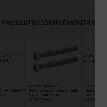
PRODUITS COMPLÉMENTAIRES
NOYON ET THIEBAULT
FIRST PLAST
 45° D.100 NF-
Flexible Inox femelle femelle
Naissance c
RALLELE
F3/8' L.500mm DN8
pour goutti
3342970209821
80199660582