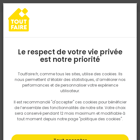
0
0
TROUVEZ VOTRE MAGASIN TOUT FAIRE
Choisir mon magasin
Saisissez votre région pour les informations de stock et de
livraison. Votre emplacement ne sera pas partagé.
Le respect de votre vie privée
Retrouvez les délais et options de
est notre priorité
Accueil
PRODUITS
Salle de bain, cuisine, plomberie et chauffage
livraison ainsi que les disponibiltiés en
magasin
P. ex. Ile de france
Toutfaire.fr, comme tous les sites, utilise des cookies. Ils
nous permettent d’établir des statistiques, d’améliorer nos
performances et de personnaliser votre expérience
Rechercher
utilisateur.
Il est recommandé "d'accepter" ces cookies pour bénéficier
Nous utilisons des cookies pour fournir ce service. En
de l’ensemble des fonctionnalités de notre site. Votre choix
savoir plus sur la façon dont nous utilisons les cookies
sera conservé pendant 12 mois maximum et modifiable à
dans notre politique.
tout moment depuis notre page "politique des cookies".