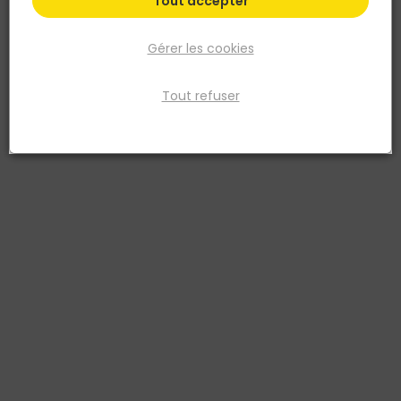
Tout accepter
Gérer les cookies
Tout refuser
NOYON ET THIEBAULT
Joint caoutchouc pour mécanisme de chasse
d'eau - 25x70x4mm
Réf. 3342970354910
Assure l'étanchéité de votre mécanisme wc
Voir plus
Fiche produit
Prix
TTC