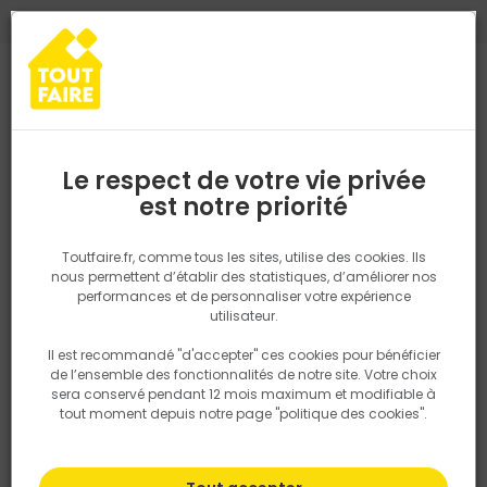
0
0
TROUVEZ VOTRE MAGASIN TOUT FAIRE
Choisir mon magasin
Saisissez votre région pour les informations de stock et de
livraison. Votre emplacement ne sera pas partagé.
Le respect de votre vie privée
Retrouvez les délais et options de
est notre priorité
Accueil
PRODUITS
Salle de bain, cuisine, plomberie et chauffage
livraison ainsi que les disponibiltiés en
magasin
P. ex. Ile de france
Toutfaire.fr, comme tous les sites, utilise des cookies. Ils
nous permettent d’établir des statistiques, d’améliorer nos
performances et de personnaliser votre expérience
Rechercher
utilisateur.
Il est recommandé "d'accepter" ces cookies pour bénéficier
Nous utilisons des cookies pour fournir ce service. En
de l’ensemble des fonctionnalités de notre site. Votre choix
savoir plus sur la façon dont nous utilisons les cookies
sera conservé pendant 12 mois maximum et modifiable à
dans notre politique.
tout moment depuis notre page "politique des cookies".