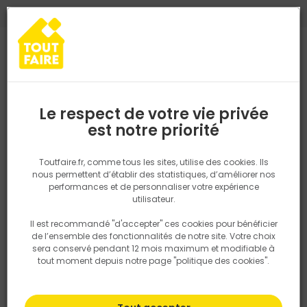
0
0
TROUVEZ VOTRE MAGASIN TOUT FAIRE
Choisir mon magasin
Saisissez votre région pour les informations de stock et de
livraison. Votre emplacement ne sera pas partagé.
Le respect de votre vie privée
Retrouvez les délais et options de
est notre priorité
Accueil
PRODUITS
Salle de bain, cuisine, plomberie et chauffage
livraison ainsi que les disponibiltiés en
magasin
P. ex. Ile de france
Toutfaire.fr, comme tous les sites, utilise des cookies. Ils
nous permettent d’établir des statistiques, d’améliorer nos
performances et de personnaliser votre expérience
Rechercher
utilisateur.
Il est recommandé "d'accepter" ces cookies pour bénéficier
Nous utilisons des cookies pour fournir ce service. En
de l’ensemble des fonctionnalités de notre site. Votre choix
savoir plus sur la façon dont nous utilisons les cookies
sera conservé pendant 12 mois maximum et modifiable à
dans notre politique.
tout moment depuis notre page "politique des cookies".