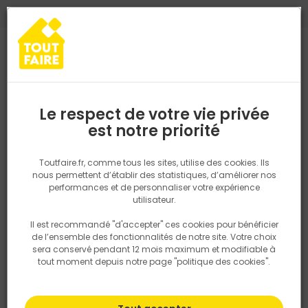
0
0
TROUVEZ VOTRE MAGASIN TOUT FAIRE
Choisir mon magasin
Saisissez votre région pour les informations de stock et de
livraison. Votre emplacement ne sera pas partagé.
Le respect de votre vie privée
Retrouvez les délais et options de
est notre priorité
Accueil
PRODUITS
Salle de bain, cuisine, plomberie et chauffage
livraison ainsi que les disponibiltiés en
magasin
P. ex. Ile de france
Toutfaire.fr, comme tous les sites, utilise des cookies. Ils
nous permettent d’établir des statistiques, d’améliorer nos
performances et de personnaliser votre expérience
Rechercher
utilisateur.
Il est recommandé "d'accepter" ces cookies pour bénéficier
Nous utilisons des cookies pour fournir ce service. En
de l’ensemble des fonctionnalités de notre site. Votre choix
savoir plus sur la façon dont nous utilisons les cookies
sera conservé pendant 12 mois maximum et modifiable à
dans notre politique.
tout moment depuis notre page "politique des cookies".