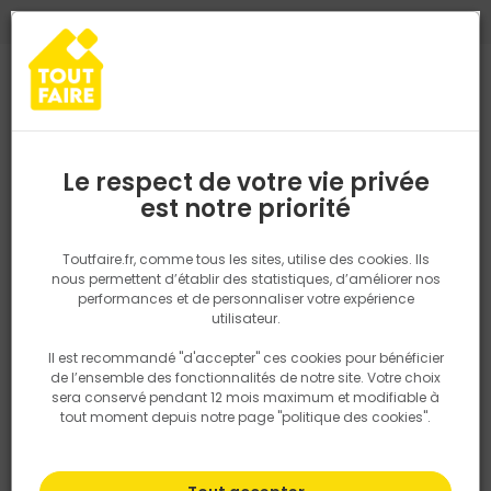
0
0
TROUVEZ VOTRE MAGASIN TOUT FAIRE
Choisir mon magasin
Saisissez votre région pour les informations de stock et de
livraison. Votre emplacement ne sera pas partagé.
Le respect de votre vie privée
Retrouvez les délais et options de
est notre priorité
Accueil
PRODUITS
Outillage & équipement
Par métier
Outil
livraison ainsi que les disponibiltiés en
magasin
P. ex. Ile de france
Toutfaire.fr, comme tous les sites, utilise des cookies. Ils
nous permettent d’établir des statistiques, d’améliorer nos
performances et de personnaliser votre expérience
Rechercher
utilisateur.
Il est recommandé "d'accepter" ces cookies pour bénéficier
Nous utilisons des cookies pour fournir ce service. En
de l’ensemble des fonctionnalités de notre site. Votre choix
savoir plus sur la façon dont nous utilisons les cookies
sera conservé pendant 12 mois maximum et modifiable à
dans notre politique.
tout moment depuis notre page "politique des cookies".