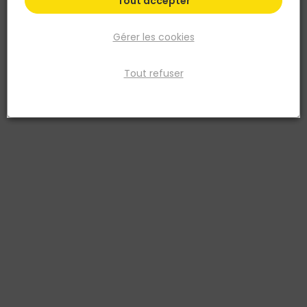
Tout accepter
Gérer les cookies
Tout refuser
BELLOTA
Croisillon autonivelant 3mm - Pour pose avec
cadran à visser - Sac de 200 unités
Réf. 8414299673074
Le croisillon autonivelant 3 mm Bellota – Système Push&Level
permet un nivellement parfait du carrelage en toute simplicité,
sans outil. Conçu pour les professionnels du carrelage, il garantit
des joints réguliers et élimine les décalages entre dalles, même sur