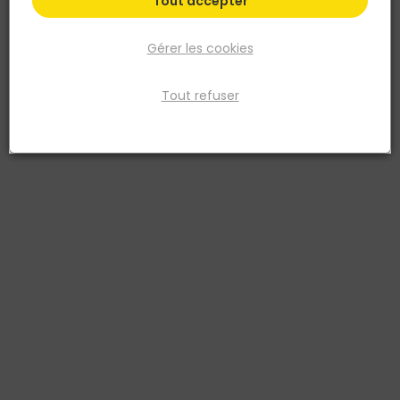
Tout accepter
Gérer les cookies
Tout refuser
LEBORGNE
PIOCHE TERRASSIER DR 2 KG NOVAGRIP
Réf. 3157330502067
pour le terrassement et les gros travaux du jardin
Voir plus
Fiche produit
Prix
TTC