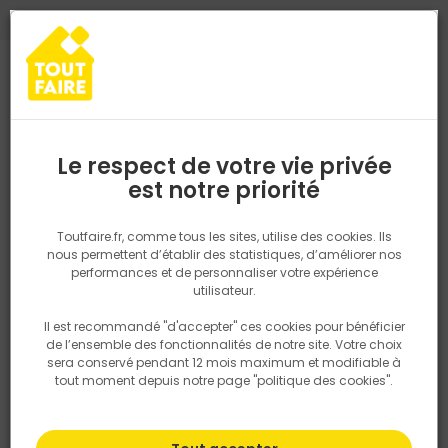
0
0
TROUVEZ VOTRE MAGASIN TOUT FAIRE
Choisir mon magasin
Saisissez votre région pour les informations de stock et de
livraison. Votre emplacement ne sera pas partagé.
Le respect de votre vie privée
Retrouvez les délais et options de
est notre priorité
Accueil
PRODUITS
Outillage & équipement
PIOCHE TERRASSIER
livraison ainsi que les disponibiltiés en
magasin
P. ex. Ile de france
Toutfaire.fr, comme tous les sites, utilise des cookies. Ils
nous permettent d’établir des statistiques, d’améliorer nos
performances et de personnaliser votre expérience
Rechercher
utilisateur.
Il est recommandé "d'accepter" ces cookies pour bénéficier
Nous utilisons des cookies pour fournir ce service. En
de l’ensemble des fonctionnalités de notre site. Votre choix
savoir plus sur la façon dont nous utilisons les cookies
sera conservé pendant 12 mois maximum et modifiable à
dans notre politique.
tout moment depuis notre page "politique des cookies".