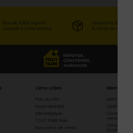
Plus de 4000 experts
Livraison à domicil
conseils à votre service
& retrait en point d
e
Liens utiles
Mentions
Plan du site
Mentions lég
Nous rejoindre
Opération 
Site belgique
Conditions g
vente
TOUT FAIRE Bois
Conditions g
Nos points de vente
d'utilisation