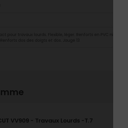
3
t pour travaux lourds. Flexible, léger. Renforts en PVC nid d'abei
 Renforts dos des doigts et dos. Jauge 13
gamme
UT VV909 - Travaux Lourds -T.7