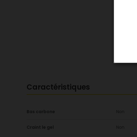
Caractéristiques
Bas carbone
Non
Craint le gel
Non