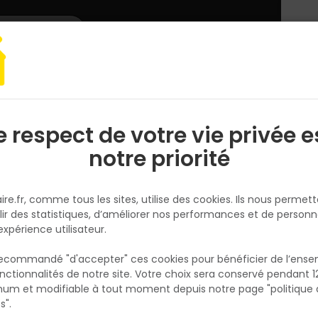
L'enseigne
Nous rejoindre
Services
DEMANDER
CATALOGUES
UN
DEVIS/PRIX
mpact EOS NOCUT VV909 - Travaux Lourds -T.9
e respect de votre vie privée e
S
l
notre priorité
DELTA PLUS
Gants Impact EOS NOCUT VV9
ire.fr, comme tous les sites, utilise des cookies. Ils nous permet
Travaux Lourds -T.9
lir des statistiques, d’améliorer nos performances et de personn
Réf. 3295249297138
expérience utilisateur.
Existe aussi en :
 recommandé "d'accepter" ces cookies pour bénéficier de l’ens
nctionnalités de notre site. Votre choix sera conservé pendant 1
N
07
08
09
10
p
um et modifiable à tout moment depuis notre page "politique 
p
s".