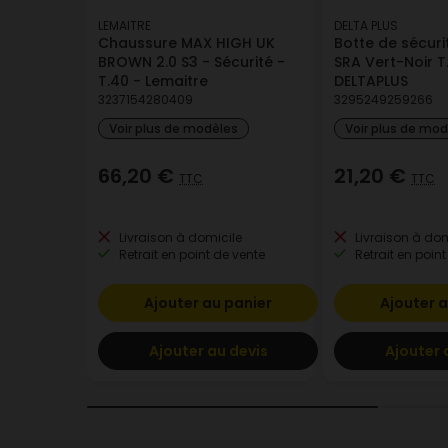
LEMAITRE
DELTA PLUS
Chaussure MAX HIGH UK
Botte de sécur
BROWN 2.0 S3 - Sécurité -
SRA Vert-Noir T
T.40 - Lemaitre
DELTAPLUS
3237154280409
3295249259266
Voir plus de modèles
Voir plus de mo
66,20 €
21,20 €
TTC
TTC
Livraison à domicile
Livraison à dom
Retrait en point de vente
Retrait en point
Ajouter au panier
Ajouter a
Ajouter au devis
Ajouter 