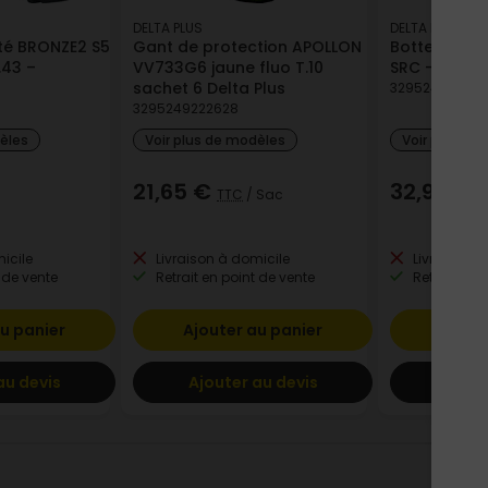
DELTA PLUS
DELTA PLUS
ité BRONZE2 S5
Gant de protection APOLLON
Botte de sé
.43 –
VV733G6 jaune fluo T.10
SRC - Kaki /N
sachet 6 Delta Plus
32952492590
3295249222628
dèles
Voir plus de modèles
Voir plus de
21,65 €
32,96 €
TTC
/ Sac
T
icile
Livraison à domicile
Livraison à
 de vente
Retrait en point de vente
Retrait en p
u panier
Ajouter au panier
Ajout
au devis
Ajouter au devis
Ajout