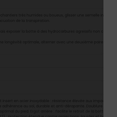
s chantiers très humides ou boueux, glisser une semelle intérieu
acuation de la transpiration.
ais exposer la botte à des hydrocarbures agressifs non compati
ne longévité optimale, alterner avec une deuxième paire en cas 
 insert en acier inoxydable : résistance élevée aux impacts et à l
e adhérence au sol, durable et anti-dérapante. Doublure polyes
ptimal du pied. Ergot arrière : facilite le retrait de la botte mê
42) : protection étendue contre projections, liquides et boue. Po