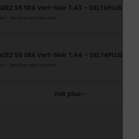
NZE2 S5 SRA Vert-Noir T.43 – DELTAPLUS
ile
Retrait en point de vente
NZE2 S5 SRA Vert-Noir T.44 – DELTAPLUS
le
Retrait en point de vente
Voir plus
NZE2 S5 SRA Vert-Noir T.45 – DELTAPLUS
ile
Retrait en point de vente