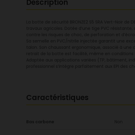
Description
La botte de sécurité BRONZE2 S5 SRA Vert-Noir de D
travaux agricoles. Dotée d’une tige PVC résistante,
contre les risques de choc, de perforation et d’éc
Sa semelle en PVC/nitrile injectée garantit une ex
talon. Son chaussant ergonomique, associé à une dou
retrait de la botte est facilité, même en condition
Adaptée aux applications variées (TP, bâtiment, indu
professionnel s’intègre parfaitement aux EPI des cha
Caractéristiques
Bas carbone
Non