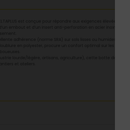
ELTAPLUS est conçue pour répondre aux exigences élevées des pro
 d’un embout et d’un insert anti-perforation en acier inoxydable
rasement.
cellente adhérence (norme SRA) sur sols lisses ou humides, tout
blure en polyester, procure un confort optimal sur les longues j
s boueuses.
strie lourde/légère, artisans, agriculture), cette botte de sécuri
ntiers et ateliers.