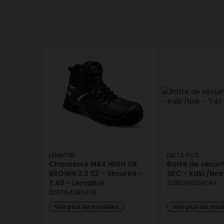
DELTA PLUS
Botte de sécurité BRO
3295249259297
Livraison à domici
LEMAITRE
DELTA PLUS
Chaussure MAX HIGH UK
Botte de sécur
BROWN 2.0 S3 - Sécurité -
SRC - Kaki /Noir
T.40 - Lemaitre
3295249259044
3237154280409
Voir plus de modèles
Voir plus de mo