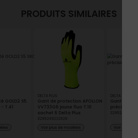
NZE2 S5 SRA Vert-Noir T.46– DELTAPLUS
PRODUITS SIMILAIRES
le
Retrait en point de vente
DELTA PLUS
DELTA PLUS
ité GOLD2 S5
Gant de protection APOLLON
Gants DPVE
 - T.41
VV733G6 jaune fluo T.10
précision - 
sachet 6 Delta Plus
329524918346
3295249222628
dèles
Voir plus de modèles
Voir plus de