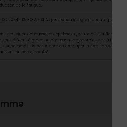
duction de la fatigue.
ISO 20345 S5 FO A E SRA : protection intégrale contre glisse, per
n : prévoir des chaussettes épaisses type travail. Vérifier l’inté
 sans difficulté grâce au chaussant ergonomique et à l’ergot arriè
 encombrés. Ne pas percer ou découper la tige. Entretien : rincer 
ns un lieu sec et ventilé.
gamme