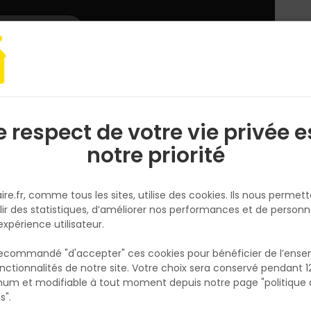
L'enseigne
Nous rejoindre
Services
DEMANDER
CATALOGUES
UN
DEVIS/PRIX
 sécurité BRONZE2 S5 SRA Vert-Noir T.43 – DELTAPLUS
e respect de votre vie privée e
S
l
notre priorité
DELTA PLUS
Botte de sécurité BRONZE2 S5 
ire.fr, comme tous les sites, utilise des cookies. Ils nous permet
Vert-Noir T.43 – DELTAPLUS
lir des statistiques, d’améliorer nos performances et de personn
Réf. 3295249259266
expérience utilisateur.
Conçue pour les environnements exigeants
 recommandé "d'accepter" ces cookies pour bénéficier de l’ens
bâtiment et des travaux publics, la botte de
nctionnalités de notre site. Votre choix sera conservé pendant 1
N
sécurité BRONZE2 S5 SRA Vert-Noir taille 43, a
p
um et modifiable à tout moment depuis notre page "politique 
p
robustesse, confort et sécurité. Normée EN 
s".
20345 S5 FO A E SRA, elle protège efficace