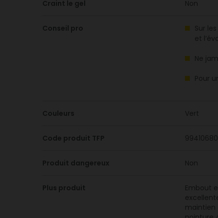
Craint le gel
Non
Conseil pro
Sur le
et l’év
Ne jam
Pour u
Couleurs
Vert
Code produit TFP
99410680
Produit dangereux
Non
Plus produit
Embout et
excellent
maintien o
pointure 