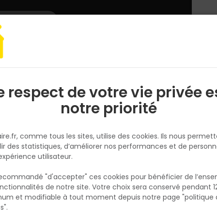
L'enseigne
Nous rejoindre
Services
DEMANDER
CATALOGUES
UN
DEVIS/PRIX
e OMAHA S3 - Haute - Bleu Marine - T.42
e respect de votre vie privée e
S
l
notre priorité
LEMAITRE
Chaussure OMAHA S3 - Haute 
ire.fr, comme tous les sites, utilise des cookies. Ils nous permet
Bleu Marine - T.42
lir des statistiques, d’améliorer nos performances et de personn
Réf. 3237154451427
expérience utilisateur.
Chaussure de sécurité haute S3, tige en
 recommandé "d'accepter" ces cookies pour bénéficier de l’ens
microfibre velours et empeigne renforcée,
nctionnalités de notre site. Votre choix sera conservé pendant 1
N
resistance à la déchirure et à l'abrasion. Do
p
um et modifiable à tout moment depuis notre page "politique 
p
en textile 3D respirante. Embout aluminium, 
s".
anti-perforation en textile haute ténacité.