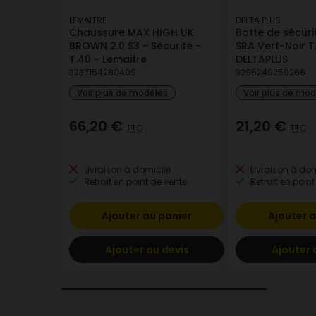
LEMAITRE
DELTA PLUS
Chaussure MAX HIGH UK
Botte de sécur
BROWN 2.0 S3 - Sécurité -
SRA Vert-Noir T
T.40 - Lemaitre
DELTAPLUS
3237154280409
3295249259266
Voir plus de modèles
Voir plus de mo
66,20 €
21,20 €
TTC
TTC
Livraison à domicile
Livraison à dom
Retrait en point de vente
Retrait en point
Ajouter au panier
Ajouter a
Ajouter au devis
Ajouter 