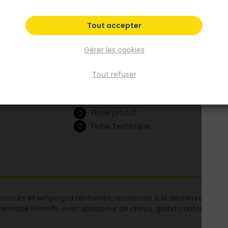
avec absorbeur de chocs, grand confort, lé
et souplesse.
Tout accepter
Voir plus
Gérer les cookies
Existe aussi en :
Tout refuser
40
42
44
45
46
Voir plus
Fiche produit
Fiche Technique
velours et empeigne renforcée, resistance à la déchirure et à l'
 ténacité.Semelle avec absorbeur de chocs, grand confort, légèr