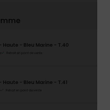
gamme
Haute - Bleu Marine - T.40
e
Retrait en point de vente
Haute - Bleu Marine - T.41
e
Retrait en point de vente