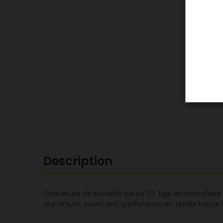
Description
Chaussure de sécurité haute S3, tige en microfibre 
aluminium, insert anti-perforation en textile haute