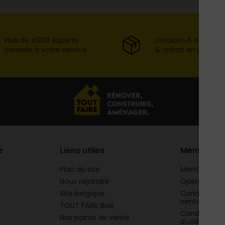
Plus de 4000 experts
Livraison à domicil
conseils à votre service
& retrait en point d
e
Liens utiles
Mentions
Plan du site
Mentions lég
Nous rejoindre
Opération 
Site belgique
Conditions g
vente
TOUT FAIRE Bois
Conditions g
Nos points de vente
d'utilisation