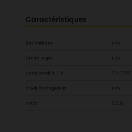
Caractéristiques
Bas carbone
Non
Craint le gel
Non
Code produit TFP
99411786
Produit dangereux
Non
Poids
1.32 kg