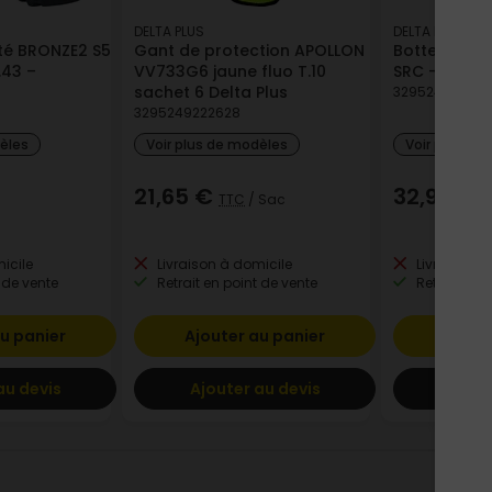
DELTA PLUS
DELTA PLUS
ité BRONZE2 S5
Gant de protection APOLLON
Botte de sé
.43 –
VV733G6 jaune fluo T.10
SRC - Kaki /N
sachet 6 Delta Plus
32952492590
3295249222628
dèles
Voir plus de modèles
Voir plus de
21,65 €
32,96 €
TTC
/ Sac
T
icile
Livraison à domicile
Livraison à
 de vente
Retrait en point de vente
Retrait en p
u panier
Ajouter au panier
Ajout
au devis
Ajouter au devis
Ajout