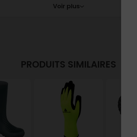
Voir plus
Haute - Bleu Marine - T.45
e
Retrait en point de vente
Haute - Bleu Marine - T.46
PRODUITS SIMILAIRES
e
Retrait en point de vente