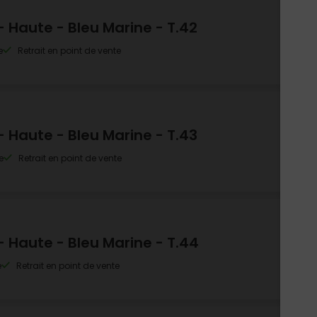
Haute - Bleu Marine - T.42
e
Retrait en point de vente
Haute - Bleu Marine - T.43
e
Retrait en point de vente
Haute - Bleu Marine - T.44
e
Retrait en point de vente