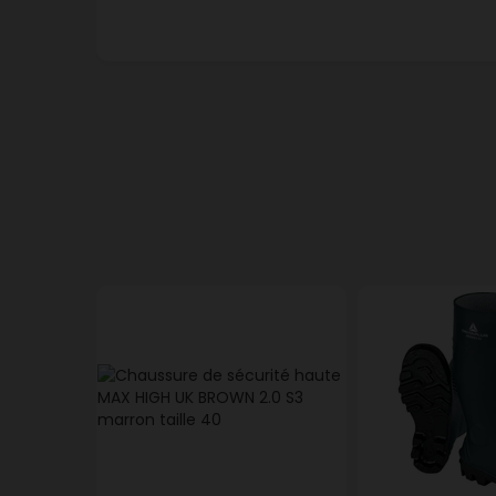
LEMAITRE
Chaussure OMAHA S3 - 
3237154451458
Livraison à domicil
LEMAITRE
Chaussure OMAHA S3 - 
3237154451465
Livraison à domicil