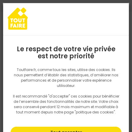
0
0
TROUVEZ VOTRE MAGASIN TOUT FAIRE
Choisir mon magasin
Saisissez votre région pour les informations de stock et de
livraison. Votre emplacement ne sera pas partagé.
Le respect de votre vie privée
Retrouvez les délais et options de
est notre priorité
Accueil
PRODUITS
Aménagement extérieur
Carrelage mural gr
livraison ainsi que les disponibiltiés en
magasin
P. ex. Ile de france
Toutfaire.fr, comme tous les sites, utilise des cookies. Ils
nous permettent d’établir des statistiques, d’améliorer nos
performances et de personnaliser votre expérience
Rechercher
utilisateur.
Il est recommandé "d'accepter" ces cookies pour bénéficier
Nous utilisons des cookies pour fournir ce service. En
de l’ensemble des fonctionnalités de notre site. Votre choix
savoir plus sur la façon dont nous utilisons les cookies
sera conservé pendant 12 mois maximum et modifiable à
dans notre politique.
tout moment depuis notre page "politique des cookies".