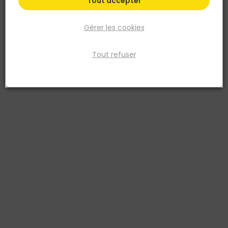
Tout accepter
Gérer les cookies
Tout refuser
HDC PORCELANICOS
Carrelage mural grès cérame intérieur extérieur
Beige
Réf. 8435389121589
Le carrelage mural rectifié en grès cérame beige Aitana,
dimensions 32 x 89 x 1,44 cm, est idéal pour les espaces intérieurs
et extérieurs. Sa rectification précise assure des joints fins et
uniformes, créant une surface lisse et moderne. Le grès cérame