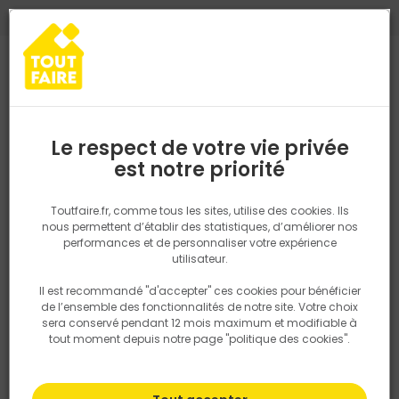
0
0
TROUVEZ VOTRE MAGASIN TOUT FAIRE
Choisir mon magasin
Saisissez votre région pour les informations de stock et de
livraison. Votre emplacement ne sera pas partagé.
Le respect de votre vie privée
Retrouvez les délais et options de
est notre priorité
Accueil
PRODUITS
Revêtement sol et mur, finition
Carrelage
livraison ainsi que les disponibiltiés en
magasin
P. ex. Ile de france
Toutfaire.fr, comme tous les sites, utilise des cookies. Ils
nous permettent d’établir des statistiques, d’améliorer nos
performances et de personnaliser votre expérience
Rechercher
utilisateur.
Il est recommandé "d'accepter" ces cookies pour bénéficier
Nous utilisons des cookies pour fournir ce service. En
de l’ensemble des fonctionnalités de notre site. Votre choix
savoir plus sur la façon dont nous utilisons les cookies
sera conservé pendant 12 mois maximum et modifiable à
dans notre politique.
tout moment depuis notre page "politique des cookies".