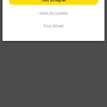
Tout accepter
Gérer les cookies
Tout refuser
CIFRE
Carrelage mural faïence STATUARIO 30x90cm
ép.9mm - Rectifié - Blanco Mate
Réf. 8435311585373
Le carrelage mural faïence STATUARIO Blanco Mate apporte
l'élégance intemporelle du marbre statuaire à vos intérieurs. Au
format généreux 30x90 cm et d'une épaisseur de 9 mm, il offre une
finition mate raffinée et des bords rectifiés pour des joints fins et