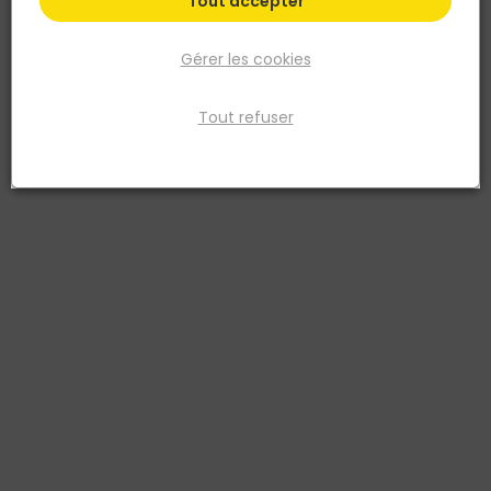
Tout accepter
Gérer les cookies
Tout refuser
SICAM
Géotextile non tissé GSP 2 Classe 2 2x150m
75g/m²
Réf. 3701039102013
Le géotextile non tissé GSP 2 classe 2 en rouleau 2 x 150 m (300 m²)
est conçu pour les applications de séparation, filtration et
stabilisation des sols en travaux publics et aménagements
extérieurs. Avec une masse surfacique de 75 g/m² et une