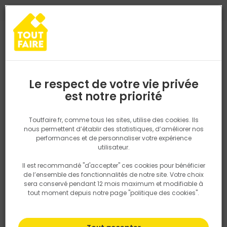
0
0
TROUVEZ VOTRE MAGASIN TOUT FAIRE
Choisir mon magasin
Saisissez votre région pour les informations de stock et de
livraison. Votre emplacement ne sera pas partagé.
Le respect de votre vie privée
Retrouvez les délais et options de
est notre priorité
Accueil
PRODUITS
Aménagement extérieur
Géotextile non tis
livraison ainsi que les disponibiltiés en
magasin
P. ex. Ile de france
Toutfaire.fr, comme tous les sites, utilise des cookies. Ils
nous permettent d’établir des statistiques, d’améliorer nos
performances et de personnaliser votre expérience
Rechercher
utilisateur.
Il est recommandé "d'accepter" ces cookies pour bénéficier
Nous utilisons des cookies pour fournir ce service. En
de l’ensemble des fonctionnalités de notre site. Votre choix
savoir plus sur la façon dont nous utilisons les cookies
sera conservé pendant 12 mois maximum et modifiable à
dans notre politique.
tout moment depuis notre page "politique des cookies".