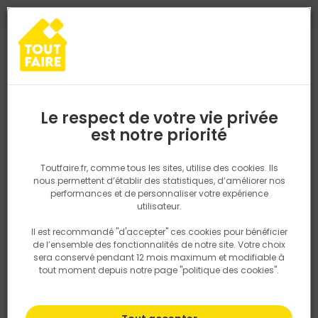
0
0
TROUVEZ VOTRE MAGASIN TOUT FAIRE
Choisir mon magasin
Saisissez votre région pour les informations de stock et de
livraison. Votre emplacement ne sera pas partagé.
Le respect de votre vie privée
Retrouvez les délais et options de
est notre priorité
Accueil
PRODUITS
Aménagement extérieur
Dalle VULCANO BLAC
livraison ainsi que les disponibiltiés en
magasin
P. ex. Ile de france
Toutfaire.fr, comme tous les sites, utilise des cookies. Ils
nous permettent d’établir des statistiques, d’améliorer nos
performances et de personnaliser votre expérience
Rechercher
utilisateur.
Il est recommandé "d'accepter" ces cookies pour bénéficier
Nous utilisons des cookies pour fournir ce service. En
de l’ensemble des fonctionnalités de notre site. Votre choix
savoir plus sur la façon dont nous utilisons les cookies
sera conservé pendant 12 mois maximum et modifiable à
dans notre politique.
tout moment depuis notre page "politique des cookies".