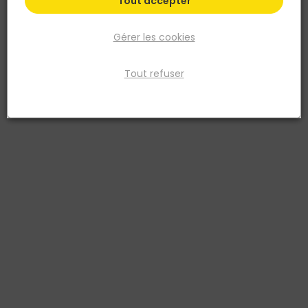
Tout accepter
Gérer les cookies
Tout refuser
DISTRIMAT
Dalle VULCANO BLACK 40,6 x 61 x 1,2 cm - Marbré
Bord antique
Réf. 3701597206673
La dalle Vulcano Black offre une solution sophistiquée et élégante
pour divers projets d'aménagement. Avec des dimensions de 40,6
x 61 cm et une épaisseur de 1,2 cm, elle assure une surface solide et
durable, idéale pour les sols intérieurs et extérieurs. Fabriquée en