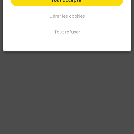
Tout accepter
Gérer les cookies
Tout refuser
DISTRIMAT
Opus 4 formats CLASSIC Tumbled (40,6 x 40,6 /
20,3 x 40,6/ 20,3 x 20,3/ 40,6 x 61 cm) épaisseur 1,2
cm Travertin 1er choix
Réf. 3701597205331
L'opus 4 formats Classic Tumbled est un choix élégant pour tout
projet de revêtement de sol. Fabriqué en travertin de premier choix,
ce revêtement offre une combinaison harmonieuse de quatre