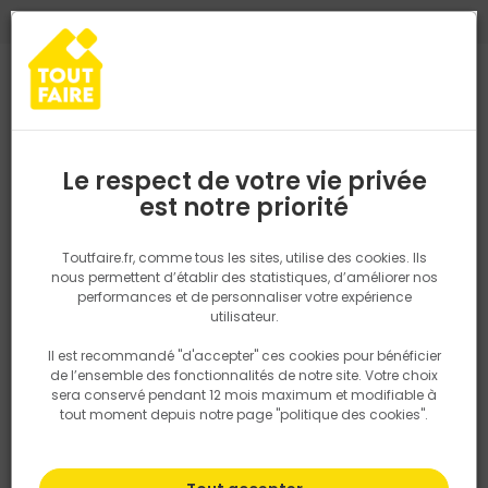
0
0
TROUVEZ VOTRE MAGASIN TOUT FAIRE
Choisir mon magasin
Saisissez votre région pour les informations de stock et de
livraison. Votre emplacement ne sera pas partagé.
Le respect de votre vie privée
Retrouvez les délais et options de
est notre priorité
Accueil
PRODUITS
Revêtement sol et mur, finition
Carrelage
livraison ainsi que les disponibiltiés en
magasin
P. ex. Ile de france
Toutfaire.fr, comme tous les sites, utilise des cookies. Ils
nous permettent d’établir des statistiques, d’améliorer nos
performances et de personnaliser votre expérience
Rechercher
utilisateur.
Il est recommandé "d'accepter" ces cookies pour bénéficier
Nous utilisons des cookies pour fournir ce service. En
de l’ensemble des fonctionnalités de notre site. Votre choix
savoir plus sur la façon dont nous utilisons les cookies
sera conservé pendant 12 mois maximum et modifiable à
dans notre politique.
tout moment depuis notre page "politique des cookies".