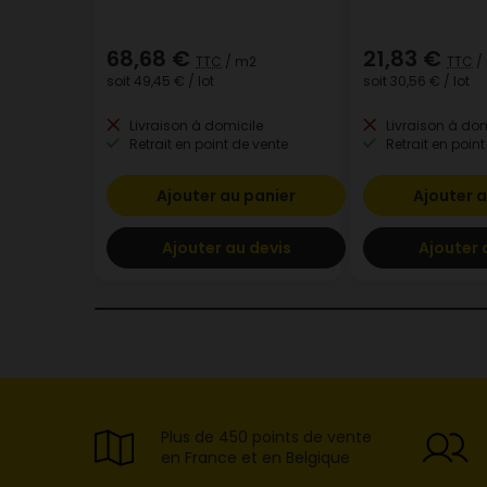
68,68 €
21,83 €
TTC
/ m2
TTC
/
soit
49,45 €
/ lot
soit
30,56 €
/ lot
Livraison à domicile
Livraison à dom
Retrait en point de vente
Retrait en point
Ajouter au panier
Ajouter a
Ajouter au devis
Ajouter 
Plus de 450 points de vente
en France et en Belgique