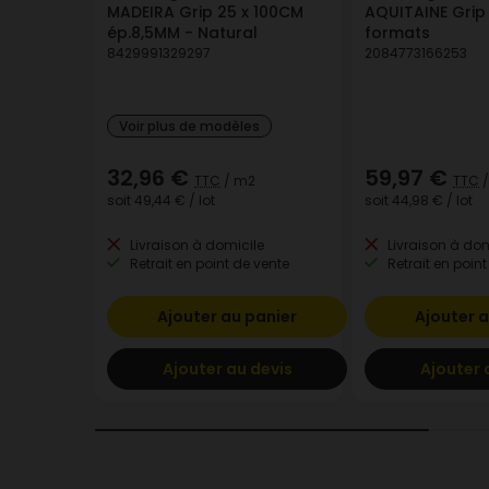
MADEIRA Grip 25 x 100CM
AQUITAINE Grip
ép.8,5MM - Natural
formats
8429991329297
2084773166253
Voir plus de modèles
32,96 €
59,97 €
TTC
/ m2
TTC
/
soit
49,44 €
/ lot
soit
44,98 €
/ lot
Livraison à domicile
Livraison à dom
Retrait en point de vente
Retrait en point
Ajouter au panier
Ajouter a
Ajouter au devis
Ajouter 