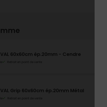
gamme
64,
LAVAL 60x60cm ép.20mm - Cendre
Vendu 
so
le
Retrait en point de vente
64,
LAVAL Grip 60x60cm ép.20mm Métal
Vendu 
so
le
Retrait en point de vente