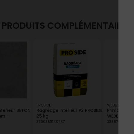
PRODUITS COMPLÉMENTAIRES
PROSIDE
WEBER
ntérieur BETON
Ragréage intérieur P3 PROSIDE
Primaire pol
mm -
25 kg
WEBERPRIM U
3760381540287
3388752061171