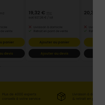
19,32 €
20,38 €
 m2
TTC
T
soit
927,36 €
/ lot
icile
Livraison à domicile
Livraison à
 de vente
Retrait en point de vente
Retrait en p
u panier
Ajouter au panier
Ajout
au devis
Ajouter au devis
Ajout
Plus de 4000 experts
Livraison à domicil
conseils à votre service
& retrait en point d