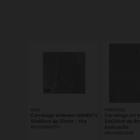
POLIS
PAREFEUILLE
Carrelage extérieur ELEMENTS
Carrelage sol i
60x60cm ép.20mm - Fire
34x34cm ép.8
Anthracite
8017050551750
3560281301038