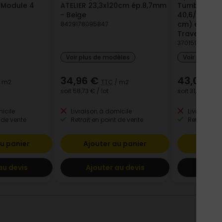
 Module 4
ATELIER 23,3x120cm ép.8,7mm
Tumbled (40,
- Beige
40,6/ 20,3 x 
cm) épaisse
8429178095847
Travertin 1e
3701597205331
Voir plus de modèles
Voir plus de
34,96 €
43,03 €
 m2
TTC
/ m2
soit
58,73 €
/ lot
soit
31,93 €
/ lo
icile
Livraison à domicile
Livraison à
 de vente
Retrait en point de vente
Retrait en p
u panier
Ajouter au panier
Ajout
au devis
Ajouter au devis
Ajout