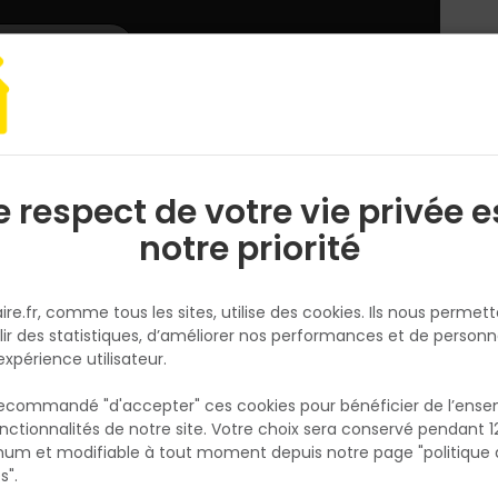
L'enseigne
Nous rejoindre
Services
DEMANDER
CATALOGUES
UN
DEVIS/PRIX
arrelage
Carrelage extérieur LAVAL 60x60cm ép.20mm - Cendre
e respect de votre vie privée e
S
l
notre priorité
POLIS
Carrelage extérieur LAVAL
ire.fr, comme tous les sites, utilise des cookies. Ils nous permet
60x60cm ép.20mm - Cendre
lir des statistiques, d’améliorer nos performances et de personn
Réf. 8017050339433
expérience utilisateur.
Grès cérame décoré masse colorée antidér
 recommandé "d'accepter" ces cookies pour bénéficier de l’ens
Pose sur plot, gazon, gravier ou collée. Color
nctionnalités de notre site. Votre choix sera conservé pendant 1
N
selon point de vente
p
um et modifiable à tout moment depuis notre page "politique 
p
s".
Existe aussi en :