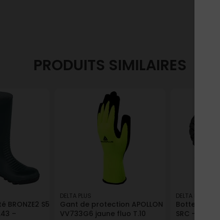
PRODUITS SIMILAIRES
DELTA PLUS
DELTA PLUS
ité BRONZE2 S5
Gant de protection APOLLON
Botte de sé
.43 –
VV733G6 jaune fluo T.10
SRC - Kaki /N