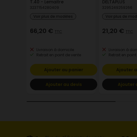
T.40 - Lemaitre
DELTAPLUS
3237154280409
3295249259266
Voir plus de modèles
Voir plus de mo
66,20 €
21,20 €
TTC
TTC
Livraison à domicile
Livraison à dom
Retrait en point de vente
Retrait en point
Ajouter au panier
Ajouter a
Ajouter au devis
Ajouter 