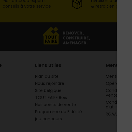
Plus de 4000 experts
Livraison à domicil
conseils à votre service
& retrait en point d
e
Liens utiles
Mentions
Plan du site
Mentions lég
Nous rejoindre
Opération 
Site belgique
Conditions g
vente
TOUT FAIRE Bois
Conditions g
Nos points de vente
d'utilisation
Programme de Fidélité
RGAA
jeu concours