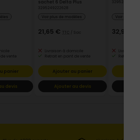
sachet 6 Delta Plus
32952492590
3295249222628
dèles
Voir plus de modèles
Voir plus de
21,65 €
32,96 €
TTC
/ Sac
T
icile
Livraison à domicile
Livraison à
 de vente
Retrait en point de vente
Retrait en p
u panier
Ajouter au panier
Ajout
au devis
Ajouter au devis
Ajout