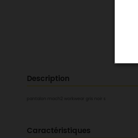
Description
pantalon mach2 workwear gris noir s
Caractéristiques