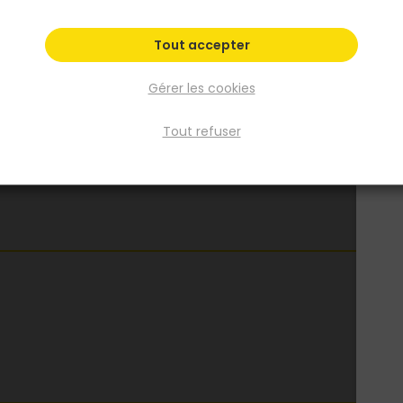
L
M
S
XL
XXL
Voir plus
Tout accepter
Fiche produit
Gérer les cookies
Fiche Technique
Tout refuser