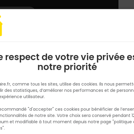
L'enseigne
Nous rejoindre
Services
DEMANDER
CATALOGUES
UN
DEVIS/PRIX
 Mach Corporate MCPA2 - Gris/Noir - T.XL
e respect de votre vie privée e
S
l
notre priorité
DELTA PLUS
Pantalon Mach Corporate MCP
ire.fr, comme tous les sites, utilise des cookies. Ils nous permet
Gris/Noir - T.XL
lir des statistiques, d’améliorer nos performances et de personn
Réf. 3295249230876
expérience utilisateur.
pantalon mach2 workwear gris noir s
 recommandé "d'accepter" ces cookies pour bénéficier de l’ens
nctionnalités de notre site. Votre choix sera conservé pendant 1
N
Voir plus
p
um et modifiable à tout moment depuis notre page "politique 
p
Existe aussi en :
s".