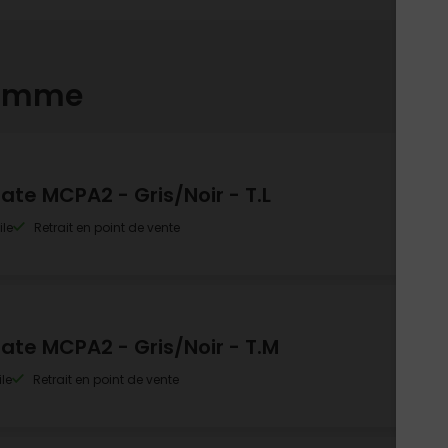
gamme
te MCPA2 - Gris/Noir - T.L
ile
Retrait en point de vente
te MCPA2 - Gris/Noir - T.M
le
Retrait en point de vente