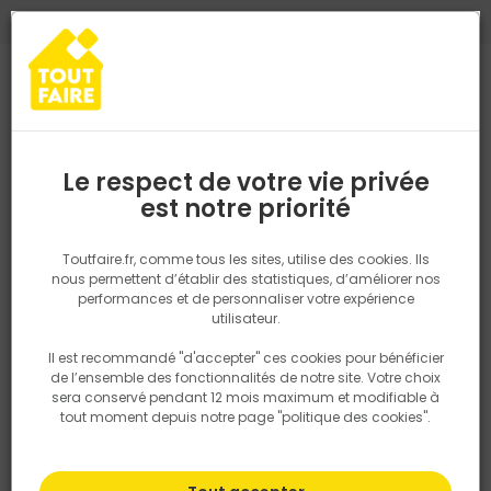
0
0
TROUVEZ VOTRE MAGASIN TOUT FAIRE
Choisir mon magasin
Saisissez votre région pour les informations de stock et de
livraison. Votre emplacement ne sera pas partagé.
Le respect de votre vie privée
Retrouvez les délais et options de
est notre priorité
Accueil
PRODUITS
Aménagement extérieur
Portail, clotûre
P
livraison ainsi que les disponibiltiés en
magasin
P. ex. Ile de france
Toutfaire.fr, comme tous les sites, utilise des cookies. Ils
nous permettent d’établir des statistiques, d’améliorer nos
performances et de personnaliser votre expérience
Rechercher
utilisateur.
Il est recommandé "d'accepter" ces cookies pour bénéficier
Nous utilisons des cookies pour fournir ce service. En
de l’ensemble des fonctionnalités de notre site. Votre choix
savoir plus sur la façon dont nous utilisons les cookies
sera conservé pendant 12 mois maximum et modifiable à
dans notre politique.
tout moment depuis notre page "politique des cookies".