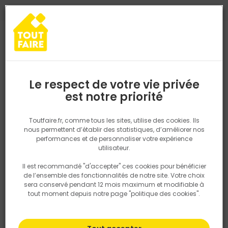
0
0
TROUVEZ VOTRE MAGASIN TOUT FAIRE
Choisir mon magasin
Saisissez votre région pour les informations de stock et de
livraison. Votre emplacement ne sera pas partagé.
Le respect de votre vie privée
Retrouvez les délais et options de
est notre priorité
Accueil
PRODUITS
Aménagement extérieur
Portail, clotûre
P
livraison ainsi que les disponibiltiés en
magasin
P. ex. Ile de france
Toutfaire.fr, comme tous les sites, utilise des cookies. Ils
nous permettent d’établir des statistiques, d’améliorer nos
performances et de personnaliser votre expérience
Rechercher
utilisateur.
Il est recommandé "d'accepter" ces cookies pour bénéficier
Nous utilisons des cookies pour fournir ce service. En
de l’ensemble des fonctionnalités de notre site. Votre choix
savoir plus sur la façon dont nous utilisons les cookies
sera conservé pendant 12 mois maximum et modifiable à
dans notre politique.
tout moment depuis notre page "politique des cookies".