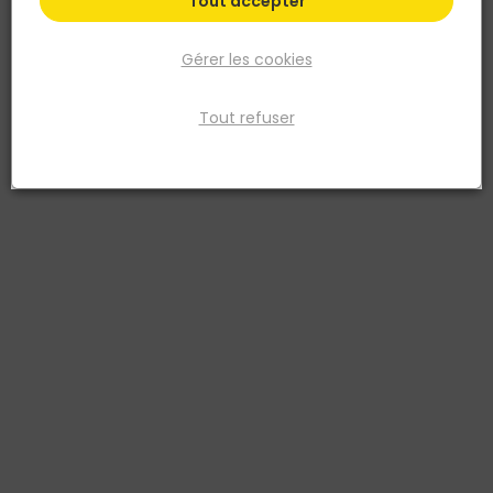
Tout accepter
Gérer les cookies
Tout refuser
DEBARGE
Lame de clôture en Bois RYTHMO EVOLU H27 - 27 x
145MM L.2M Marron - Debarge
Réf. 3760193237955
La lame de clôture en bois RYTHMO EVOLU H27 – section 27 x 145
mm – longueur 2 m – marron est conçue pour la réalisation de
panneaux de clôture au design faux claire-voie deux faces.
Fabriquée en Pin du Nord, elle bénéficie d’un traitement Classe IV –