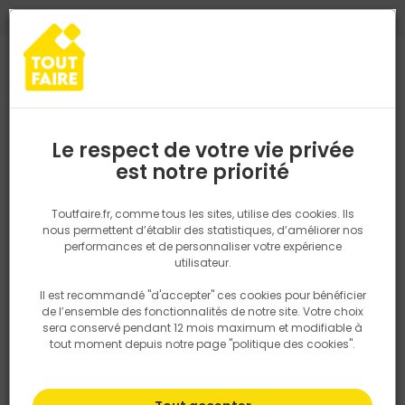
0
0
TROUVEZ VOTRE MAGASIN TOUT FAIRE
Choisir mon magasin
Saisissez votre région pour les informations de stock et de
livraison. Votre emplacement ne sera pas partagé.
Le respect de votre vie privée
Retrouvez les délais et options de
est notre priorité
Accueil
PRODUITS
Aménagement extérieur
Chapeau plat pili
livraison ainsi que les disponibiltiés en
magasin
P. ex. Ile de france
Toutfaire.fr, comme tous les sites, utilise des cookies. Ils
nous permettent d’établir des statistiques, d’améliorer nos
performances et de personnaliser votre expérience
Rechercher
utilisateur.
Il est recommandé "d'accepter" ces cookies pour bénéficier
Nous utilisons des cookies pour fournir ce service. En
de l’ensemble des fonctionnalités de notre site. Votre choix
savoir plus sur la façon dont nous utilisons les cookies
sera conservé pendant 12 mois maximum et modifiable à
dans notre politique.
tout moment depuis notre page "politique des cookies".