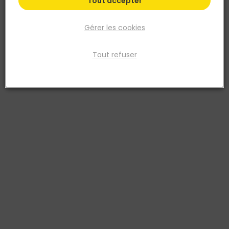
Tout accepter
Gérer les cookies
Tout refuser
SAS PREFABRICADOS
Chapeau plat pilier LISSE 50x50x6CM BLANC
Réf. 8431128027495
Chapeau pour pilier décoratif 30x30 ou pilier à enduire 26x26. Avec
système de goutte d'eau. Existe en 40x40x6cm ou 50x50x6cm.
Existe en blanc et noir.
Voir plus