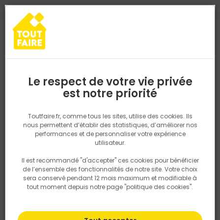
0
0
TROUVEZ VOTRE MAGASIN TOUT FAIRE
Choisir mon magasin
Saisissez votre région pour les informations de stock et de
livraison. Votre emplacement ne sera pas partagé.
Le respect de votre vie privée
Retrouvez les délais et options de
est notre priorité
Accueil
PRODUITS
Aménagement extérieur
LAME TERRASSE DOU
livraison ainsi que les disponibiltiés en
magasin
P. ex. Ile de france
Toutfaire.fr, comme tous les sites, utilise des cookies. Ils
nous permettent d’établir des statistiques, d’améliorer nos
performances et de personnaliser votre expérience
Rechercher
utilisateur.
Il est recommandé "d'accepter" ces cookies pour bénéficier
Nous utilisons des cookies pour fournir ce service. En
de l’ensemble des fonctionnalités de notre site. Votre choix
savoir plus sur la façon dont nous utilisons les cookies
sera conservé pendant 12 mois maximum et modifiable à
dans notre politique.
tout moment depuis notre page "politique des cookies".