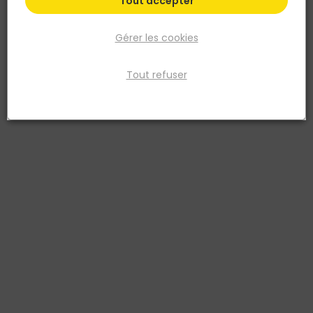
Tout accepter
Gérer les cookies
Tout refuser
LIGN'ALPES
LAME TERRASSE DOUGLAS 97% 4M SOLARIS CL3.2
Réf. 3664227046134
La lame de terrasse Douglas 97 % – Profil Solaris en 26 × 145 mm –
longueur 4 m est idéale pour réaliser des terrasses extérieures
robustes, esthétiques et durables. Issue de forêts françaises
durablement gérées, cette lame en Douglas sélectionné (97 % de
bois de cœur, aubier limité à 3 % maximum) garantit une