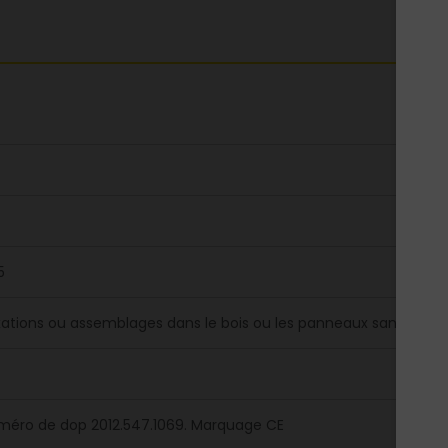
5
xations ou assemblages dans le bois ou les panneaux sans risq
méro de dop 2012.547.1069. Marquage CE