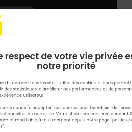
L'enseigne
Nous rejoindre
Services
DEMANDER
CATALOGUES
UN
DEVIS/PRIX
 & Assemblage
Vis ROCKET Pozi Tête fraisée Acier bichromaté 6x120/70
e respect de votre vie privée e
S
l
notre priorité
ROCKET
Vis ROCKET Pozi Tête fraisée Ac
ire.fr, comme tous les sites, utilise des cookies. Ils nous permet
bichromaté 6x120/70
lir des statistiques, d’améliorer nos performances et de personn
Réf. 3101784430674
expérience utilisateur.
VIS ROCKET TÊTE FRAISÉE POZI ACIER BICHRO
 recommandé "d'accepter" ces cookies pour bénéficier de l’ens
FILETAGE PARTIEL
nctionnalités de notre site. Votre choix sera conservé pendant 1
N
p
um et modifiable à tout moment depuis notre page "politique 
Voir plus
p
s".