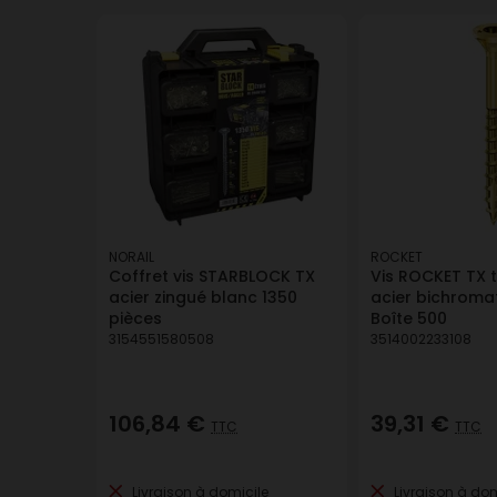
NORAIL
ROCKET
Coffret vis STARBLOCK TX
Vis ROCKET TX t
acier zingué blanc 1350
acier bichroma
pièces
Boîte 500
3154551580508
3514002233108
106,84 €
39,31 €
TTC
TTC
Livraison à domicile
Livraison à dom