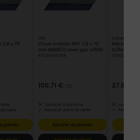
SPIT
NORAIL
 2,8 x 70
Clous crantés SPIT 2,8 x 70
Mèche à fond
mm IM90i/Ci avec gaz x2500
D:35mm L:70
5701291420168
3274590137171
100,71 €
27,93 €
TTC
T
icile
Livraison à domicile
Livraison à
 de vente
Retrait en point de vente
Retrait en p
u panier
Ajouter au panier
Ajout
au devis
Ajouter au devis
Ajout