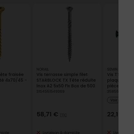
NORAIL
SEMIN
ête fraisée
Vis terrasse simple filet
Vis TTPC 55
té 4x70/45 -
STARBLOCK TX Tête réduite
plaque de pl
Inox A2 5x50 Fix Box de 500
pièces
3154551549369
35855010020
Voir plus de
58,71 €
22,14 €
TTC
T
icile
Livraison à domicile
Livraison à