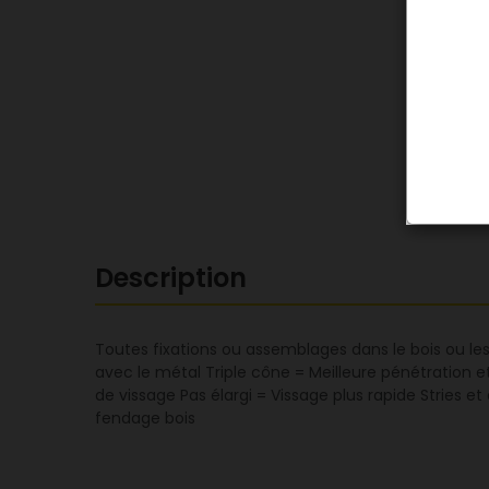
Description
Toutes fixations ou assemblages dans le bois ou le
avec le métal Triple cône = Meilleure pénétration et
de vissage Pas élargi = Vissage plus rapide Stries 
fendage bois