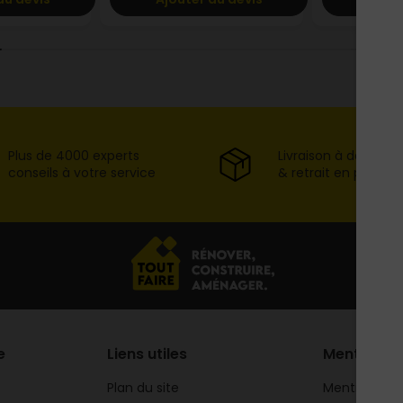
Plus de 4000 experts
Livraison à domicil
conseils à votre service
& retrait en point d
e
Liens utiles
Mentions
Plan du site
Mentions lég