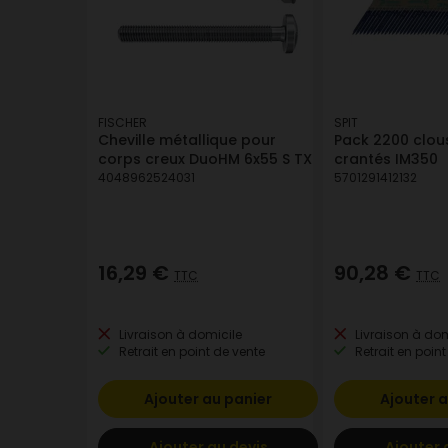
FISCHER
SPIT
Cheville métallique pour
Pack 2200 clous
corps creux DuoHM 6x55 S TX
crantés IM350
4048962524031
5701291412132
16,29 €
90,28 €
TTC
TTC
Livraison à domicile
Livraison à dom
Retrait en point de vente
Retrait en point
Ajouter au panier
Ajouter a
Ajouter au devis
Ajouter 