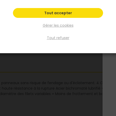
Fiche produit
Fiche Technique
Tout accepter
Gérer les cookies
Tout refuser
s panneaux sans risque de fendage ou d'éclatement. 4 Cavités so
 haute résistance à la rupture Acier bichromaté lubrifié = vissage
et diamètre des filets variables = Moins de frottement et batter