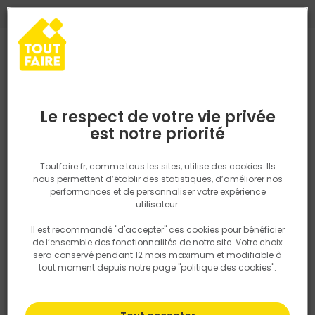
0
0
TROUVEZ VOTRE MAGASIN TOUT FAIRE
Choisir mon magasin
Saisissez votre région pour les informations de stock et de
livraison. Votre emplacement ne sera pas partagé.
Le respect de votre vie privée
Retrouvez les délais et options de
est notre priorité
Accueil
PRODUITS
Quincaillerie, électricité
Fixation & Assembl
livraison ainsi que les disponibiltiés en
magasin
P. ex. Ile de france
Toutfaire.fr, comme tous les sites, utilise des cookies. Ils
nous permettent d’établir des statistiques, d’améliorer nos
performances et de personnaliser votre expérience
Rechercher
utilisateur.
Il est recommandé "d'accepter" ces cookies pour bénéficier
Nous utilisons des cookies pour fournir ce service. En
de l’ensemble des fonctionnalités de notre site. Votre choix
savoir plus sur la façon dont nous utilisons les cookies
sera conservé pendant 12 mois maximum et modifiable à
dans notre politique.
tout moment depuis notre page "politique des cookies".