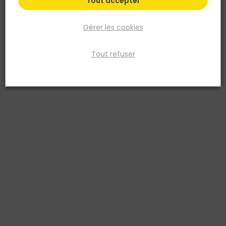
Tout accepter
Gérer les cookies
Tout refuser
NORAIL
Vis terrasse simple filet STARBLOCK TX Tête 5x60
Fix Box
Réf. 3154551531241
VIS TERRASSE INOX A2 STARBLOCK TÊTE RÉDUITE EMPREINTE TORX
Voir plus
Fiche produit
Prix
TTC