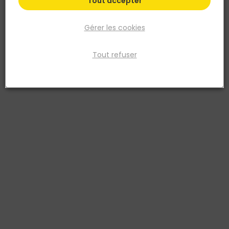
Tout accepter
Gérer les cookies
Tout refuser
SPIT
Cheville métallique autoforeuse DRIVA SPIT
Sachet 100 pcs
Réf. 3136202011005
Fiche produit
Fiche Technique
Prix
TTC