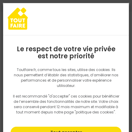
0
0
TROUVEZ VOTRE MAGASIN TOUT FAIRE
Choisir mon magasin
Saisissez votre région pour les informations de stock et de
livraison. Votre emplacement ne sera pas partagé.
Le respect de votre vie privée
Retrouvez les délais et options de
est notre priorité
Accueil
PRODUITS
Quincaillerie, électricité
Fixation & Assembl
livraison ainsi que les disponibiltiés en
magasin
P. ex. Ile de france
Toutfaire.fr, comme tous les sites, utilise des cookies. Ils
nous permettent d’établir des statistiques, d’améliorer nos
performances et de personnaliser votre expérience
Rechercher
utilisateur.
Il est recommandé "d'accepter" ces cookies pour bénéficier
Nous utilisons des cookies pour fournir ce service. En
de l’ensemble des fonctionnalités de notre site. Votre choix
savoir plus sur la façon dont nous utilisons les cookies
sera conservé pendant 12 mois maximum et modifiable à
dans notre politique.
tout moment depuis notre page "politique des cookies".