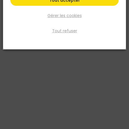
Tout accepter
Gérer les cookies
Tout refuser
NOYON ET THIEBAULT
Collecteur monobloc MF3/4' Départs M1/2' 4
départs
Réf. 3342978029605
Collecteur pour la distribution d'eau chaude et eau froide sanitaire
et chauffage en installation hydrocâblée (PER et multicouche).
Diamètre du corps : 26 mm
Voir plus
Fiche produit