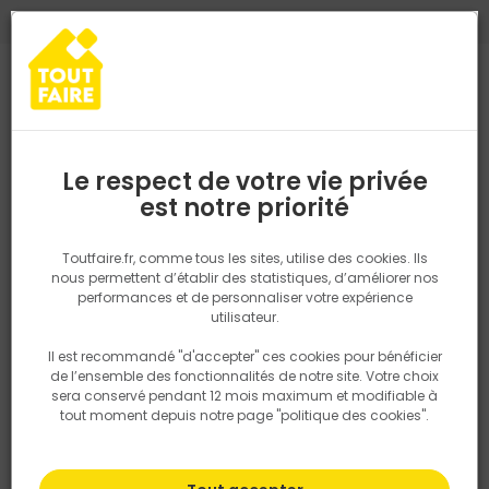
0
0
TROUVEZ VOTRE MAGASIN TOUT FAIRE
Choisir mon magasin
Saisissez votre région pour les informations de stock et de
livraison. Votre emplacement ne sera pas partagé.
Le respect de votre vie privée
Retrouvez les délais et options de
est notre priorité
Accueil
PRODUITS
Salle de bain, cuisine, plomberie et chauffage
livraison ainsi que les disponibiltiés en
magasin
P. ex. Ile de france
Toutfaire.fr, comme tous les sites, utilise des cookies. Ils
nous permettent d’établir des statistiques, d’améliorer nos
performances et de personnaliser votre expérience
Rechercher
utilisateur.
Il est recommandé "d'accepter" ces cookies pour bénéficier
Nous utilisons des cookies pour fournir ce service. En
de l’ensemble des fonctionnalités de notre site. Votre choix
savoir plus sur la façon dont nous utilisons les cookies
sera conservé pendant 12 mois maximum et modifiable à
dans notre politique.
tout moment depuis notre page "politique des cookies".