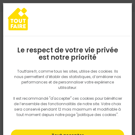
0
0
TROUVEZ VOTRE MAGASIN TOUT FAIRE
Choisir mon magasin
Saisissez votre région pour les informations de stock et de
livraison. Votre emplacement ne sera pas partagé.
Le respect de votre vie privée
Retrouvez les délais et options de
est notre priorité
Accueil
PRODUITS
Salle de bain, cuisine, plomberie et chauffage
livraison ainsi que les disponibiltiés en
magasin
P. ex. Ile de france
Toutfaire.fr, comme tous les sites, utilise des cookies. Ils
nous permettent d’établir des statistiques, d’améliorer nos
performances et de personnaliser votre expérience
Rechercher
utilisateur.
Il est recommandé "d'accepter" ces cookies pour bénéficier
Nous utilisons des cookies pour fournir ce service. En
de l’ensemble des fonctionnalités de notre site. Votre choix
savoir plus sur la façon dont nous utilisons les cookies
sera conservé pendant 12 mois maximum et modifiable à
dans notre politique.
tout moment depuis notre page "politique des cookies".