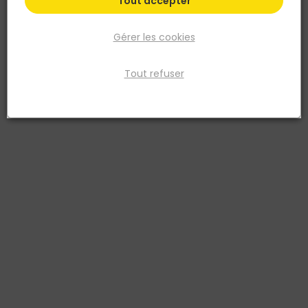
Tout accepter
Gérer les cookies
Tout refuser
NOYON ET THIEBAULT
Siphon pour groupe de sécurité - F1' - Ø32
Réf. 3342970150666
Il évite les remontées de mauvaises odeurs et permet l'évacuation
de l'eau qui s'écoule naturellement du groupe de sécurité pendant
la période de chauffe.
Voir plus
Fiche produit