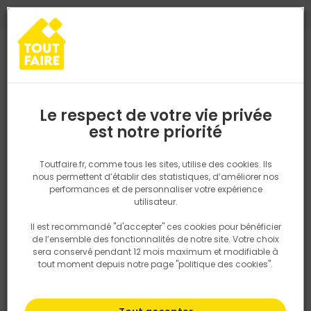
0
0
TROUVEZ VOTRE MAGASIN TOUT FAIRE
Choisir mon magasin
Saisissez votre région pour les informations de stock et de
livraison. Votre emplacement ne sera pas partagé.
Le respect de votre vie privée
Retrouvez les délais et options de
est notre priorité
Accueil
PRODUITS
Quincaillerie, électricité
Quincaillerie ameu
livraison ainsi que les disponibiltiés en
magasin
P. ex. Ile de france
Toutfaire.fr, comme tous les sites, utilise des cookies. Ils
nous permettent d’établir des statistiques, d’améliorer nos
performances et de personnaliser votre expérience
Rechercher
utilisateur.
Il est recommandé "d'accepter" ces cookies pour bénéficier
Nous utilisons des cookies pour fournir ce service. En
de l’ensemble des fonctionnalités de notre site. Votre choix
savoir plus sur la façon dont nous utilisons les cookies
sera conservé pendant 12 mois maximum et modifiable à
dans notre politique.
tout moment depuis notre page "politique des cookies".