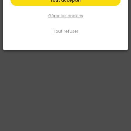
Tout accepter
Gérer les cookies
Tout refuser
SIMPSON STRONG TIE
Équerre simple ES10/40 62,5x62,5x40mm
épaisseur 2,5mm acier galvanisé
Réf. 3523140200712
Équerre simple ES10/40 dimensions 62,5x62,5x40mm épaisseur
2,5mm en acier galvanisé. Pièce de connexion d'angle pour
assemblages bois/bois et bois/maçonnerie en charpente,
ossature et planchers. Perforations multiples permettant fixation