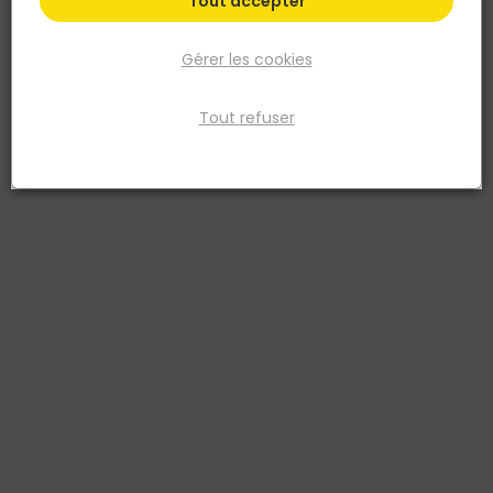
Tout accepter
Gérer les cookies
Tout refuser
SIMPSON STRONG TIE
Équerre de fixation renforcée EFIXR 70x54x30mm
ép.2mm acier galvanisé
Réf. 3523140201412
Équerre de fixation renforcée EFIXR 70x54x30mm épaisseur 2mm
en acier galvanisé. Avec nervure de renfort centrale pour une
résistance accrue. Idéale pour les liaisons d'angle bois/bois et
bois/maçonnerie en charpente, ossature et planchers. Perforations