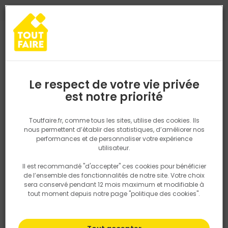
0
0
TROUVEZ VOTRE MAGASIN TOUT FAIRE
Choisir mon magasin
Saisissez votre région pour les informations de stock et de
livraison. Votre emplacement ne sera pas partagé.
Le respect de votre vie privée
Retrouvez les délais et options de
est notre priorité
Accueil
PRODUITS
Quincaillerie, électricité
Quincaillerie ameu
livraison ainsi que les disponibiltiés en
magasin
P. ex. Ile de france
Toutfaire.fr, comme tous les sites, utilise des cookies. Ils
nous permettent d’établir des statistiques, d’améliorer nos
performances et de personnaliser votre expérience
Rechercher
utilisateur.
Il est recommandé "d'accepter" ces cookies pour bénéficier
Nous utilisons des cookies pour fournir ce service. En
de l’ensemble des fonctionnalités de notre site. Votre choix
savoir plus sur la façon dont nous utilisons les cookies
sera conservé pendant 12 mois maximum et modifiable à
dans notre politique.
tout moment depuis notre page "politique des cookies".