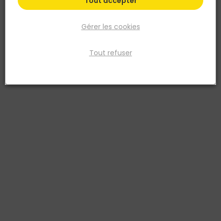
Tout accepter
Gérer les cookies
Tout refuser
SIMPSON STRONG TIE
Kit pied de poteau réglable KIT FIX APB100 +
fixations - Simpson Strong-Tie
Réf. 3523140857565
Kit pied de poteau réglable KIT FIX APB100 + fixations - Simpson
Strong-Tie permet d’ancrer un poteau bois sur support béton ou
maçonnerie en conservant un réglage utile lors de la pose. Cette
référence Simpson Strong-Tie est destinée aux assemblages de