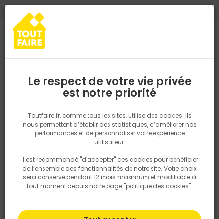
0
0
TROUVEZ VOTRE MAGASIN TOUT FAIRE
Choisir mon magasin
Saisissez votre région pour les informations de stock et de
livraison. Votre emplacement ne sera pas partagé.
Le respect de votre vie privée
Retrouvez les délais et options de
est notre priorité
Accueil
PRODUITS
Quincaillerie, électricité
Quincaillerie ameu
livraison ainsi que les disponibiltiés en
magasin
P. ex. Ile de france
Toutfaire.fr, comme tous les sites, utilise des cookies. Ils
nous permettent d’établir des statistiques, d’améliorer nos
performances et de personnaliser votre expérience
Rechercher
utilisateur.
Il est recommandé "d'accepter" ces cookies pour bénéficier
Nous utilisons des cookies pour fournir ce service. En
de l’ensemble des fonctionnalités de notre site. Votre choix
savoir plus sur la façon dont nous utilisons les cookies
sera conservé pendant 12 mois maximum et modifiable à
dans notre politique.
tout moment depuis notre page "politique des cookies".