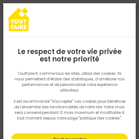
0
0
TROUVEZ VOTRE MAGASIN TOUT FAIRE
Choisir mon magasin
Saisissez votre région pour les informations de stock et de
livraison. Votre emplacement ne sera pas partagé.
Le respect de votre vie privée
Retrouvez les délais et options de
est notre priorité
Accueil
PRODUITS
Outillage & équipement
Gants tous travaux 
livraison ainsi que les disponibiltiés en
magasin
P. ex. Ile de france
Toutfaire.fr, comme tous les sites, utilise des cookies. Ils
nous permettent d’établir des statistiques, d’améliorer nos
performances et de personnaliser votre expérience
Rechercher
utilisateur.
Il est recommandé "d'accepter" ces cookies pour bénéficier
Nous utilisons des cookies pour fournir ce service. En
de l’ensemble des fonctionnalités de notre site. Votre choix
savoir plus sur la façon dont nous utilisons les cookies
sera conservé pendant 12 mois maximum et modifiable à
dans notre politique.
tout moment depuis notre page "politique des cookies".