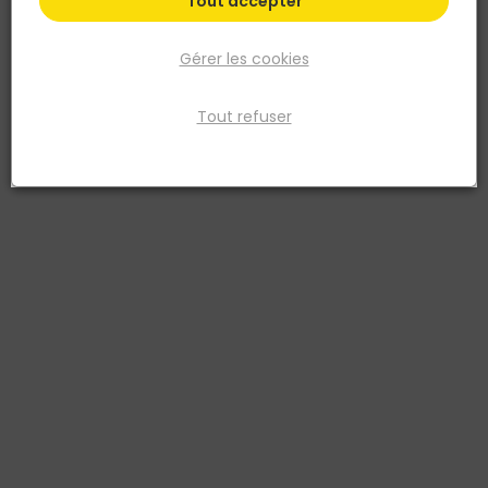
Tout accepter
Gérer les cookies
Tout refuser
DELTA PLUS
Demi Botte fourrée NICKEL S5 CI SRC - Noir- T.43
Réf. 3295249259464
La botte PVC noire hiver fourrée S5 taille 43 est conçue pour
affronter les conditions hivernales les plus rudes. Fabriquée en PVC
robuste, elle est imperméable et offre une protection optimale
contre l'humidité. L'intérieur fourré assure une isolation thermique
excellente, gardant les pieds au chaud même par temps très froid.