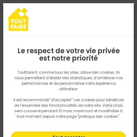
0
0
TROUVEZ VOTRE MAGASIN TOUT FAIRE
Choisir mon magasin
Saisissez votre région pour les informations de stock et de
livraison. Votre emplacement ne sera pas partagé.
Le respect de votre vie privée
Retrouvez les délais et options de
est notre priorité
Accueil
PRODUITS
Outillage & équipement
Demi Botte fourrée 
livraison ainsi que les disponibiltiés en
magasin
P. ex. Ile de france
Toutfaire.fr, comme tous les sites, utilise des cookies. Ils
nous permettent d’établir des statistiques, d’améliorer nos
performances et de personnaliser votre expérience
Rechercher
utilisateur.
Il est recommandé "d'accepter" ces cookies pour bénéficier
Nous utilisons des cookies pour fournir ce service. En
de l’ensemble des fonctionnalités de notre site. Votre choix
savoir plus sur la façon dont nous utilisons les cookies
sera conservé pendant 12 mois maximum et modifiable à
dans notre politique.
tout moment depuis notre page "politique des cookies".