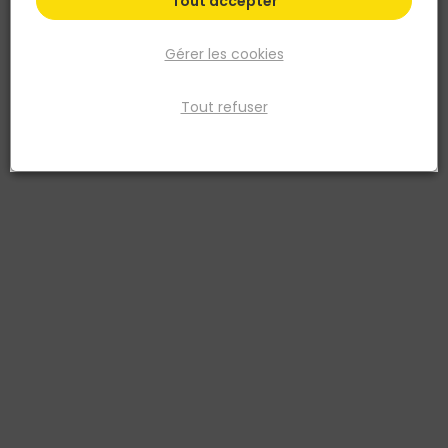
Tout accepter
Gérer les cookies
Tout refuser
NORAIL
Pointe béton striée Acier trempé / zingué brillant
3,5x40 Barquette de 1kg
Réf. 3154550923405
Pour fixation d'éléments dans le béton. Pointe striée : Résiste à
l'arrachement. Acier trempé : Haute résistance. Galvanisée :
Anticorrosion.