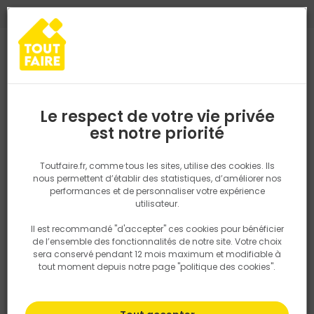
0
0
TROUVEZ VOTRE MAGASIN TOUT FAIRE
Choisir mon magasin
Saisissez votre région pour les informations de stock et de
livraison. Votre emplacement ne sera pas partagé.
Le respect de votre vie privée
Retrouvez les délais et options de
est notre priorité
Accueil
PRODUITS
Quincaillerie, électricité
Fixation & Assembl
livraison ainsi que les disponibiltiés en
magasin
P. ex. Ile de france
Toutfaire.fr, comme tous les sites, utilise des cookies. Ils
nous permettent d’établir des statistiques, d’améliorer nos
performances et de personnaliser votre expérience
Rechercher
utilisateur.
Il est recommandé "d'accepter" ces cookies pour bénéficier
Nous utilisons des cookies pour fournir ce service. En
de l’ensemble des fonctionnalités de notre site. Votre choix
savoir plus sur la façon dont nous utilisons les cookies
sera conservé pendant 12 mois maximum et modifiable à
dans notre politique.
tout moment depuis notre page "politique des cookies".