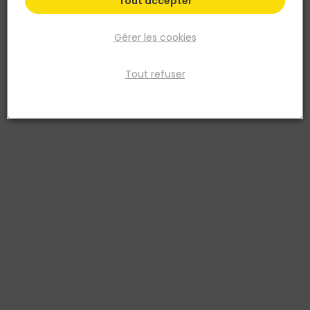
Tout accepter
Gérer les cookies
Tout refuser
NORAIL
Pointe Tête plate Galvanisé 3,5x80 Barquette de
1kg
Réf. 3154550921777
POINTE TETE PLATE 3,5X80 GALVA BARQUETTE X1 kg
Voir plus
Fiche produit
Fiche Technique