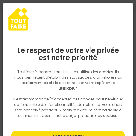
0
0
TROUVEZ VOTRE MAGASIN TOUT FAIRE
Choisir mon magasin
Saisissez votre région pour les informations de stock et de
livraison. Votre emplacement ne sera pas partagé.
Le respect de votre vie privée
Retrouvez les délais et options de
est notre priorité
Accueil
PRODUITS
Quincaillerie, électricité
Fixation & Assembl
livraison ainsi que les disponibiltiés en
magasin
P. ex. Ile de france
Toutfaire.fr, comme tous les sites, utilise des cookies. Ils
nous permettent d’établir des statistiques, d’améliorer nos
performances et de personnaliser votre expérience
Rechercher
utilisateur.
Il est recommandé "d'accepter" ces cookies pour bénéficier
Nous utilisons des cookies pour fournir ce service. En
de l’ensemble des fonctionnalités de notre site. Votre choix
savoir plus sur la façon dont nous utilisons les cookies
sera conservé pendant 12 mois maximum et modifiable à
dans notre politique.
tout moment depuis notre page "politique des cookies".