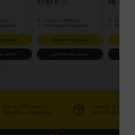
27,93 €
58,71 €
TTC
T
icile
Livraison à domicile
Livraison à
 de vente
Retrait en point de vente
Retrait en p
u panier
Ajouter au panier
Ajout
au devis
Ajouter au devis
Ajout
Plus de 4000 experts
Livraison à domicil
conseils à votre service
& retrait en point d