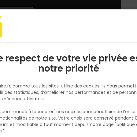
L'enseigne
Nous rejoindre
Services
DEMANDER
CATALOGUES
UN
DEVIS/PRIX
 & Assemblage
Cheville
CHEVILLE THERMOFIX BOIS 6H-NT 160 BOITE 10
e respect de votre vie privée e
S
l
notre priorité
FISCHER
CHEVILLE THERMOFIX BOIS 6H-
ire.fr, comme tous les sites, utilise des cookies. Ils nous permet
160 BOITE 100
lir des statistiques, d’améliorer nos performances et de personn
Réf. 4048962184150
expérience utilisateur.
Fixation isolant TERMOFIX 6H-NT 160 - BTE DE
 recommandé "d'accepter" ces cookies pour bénéficier de l’ens
PCES
nctionnalités de notre site. Votre choix sera conservé pendant 1
N
p
um et modifiable à tout moment depuis notre page "politique 
Voir plus
p
s".