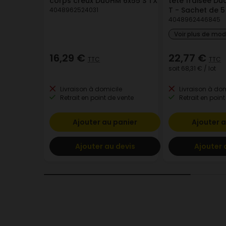
corps creux DuoHM 6x55 S TX
tête fraisée D
T - Sachet de 5
4048962524031
4048962446845
Voir plus de mo
16,29 €
22,77 €
TTC
TTC
soit
68,31 €
/ lot
Livraison à domicile
Livraison à dom
Retrait en point de vente
Retrait en point
Ajouter au panier
Ajouter a
Ajouter au devis
Ajouter 