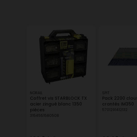
NORAIL
SPIT
Coffret vis STARBLOCK TX
Pack 2200 clous
acier zingué blanc 1350
crantés IM350
pièces
5701291412132
3154551580508