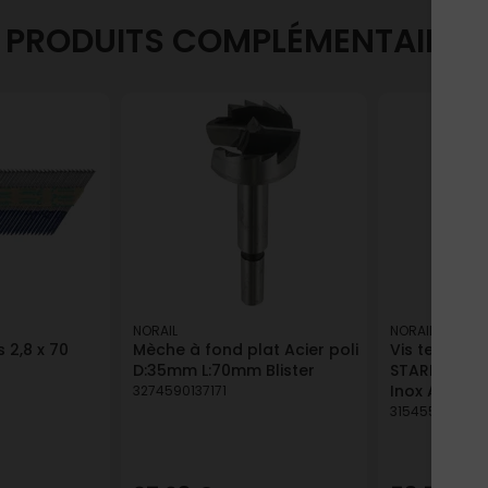
PRODUITS COMPLÉMENTAIRES
NORAIL
NORAIL
 2,8 x 70
Mèche à fond plat Acier poli
Vis terrasse 
D:35mm L:70mm Blister
STARBLOCK T
Inox A2 5x50
3274590137171
315455154936