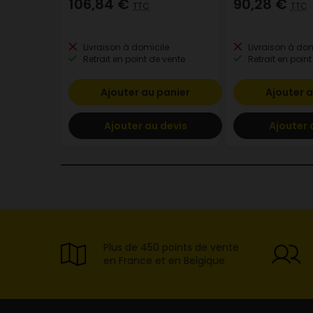
106,84 €
90,28 €
TTC
TTC
Livraison à domicile
Livraison à dom
Retrait en point de vente
Retrait en point
Ajouter au panier
Ajouter a
Ajouter au devis
Ajouter 
Plus de 450 points de vente
en France et en Belgique