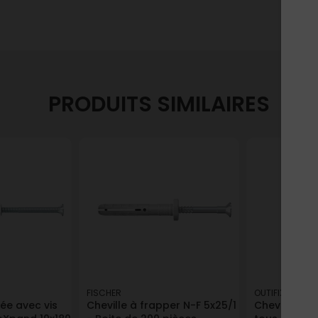
PRODUITS SIMILAIRES
FISCHER
OUTIFIX
gée avec vis
Cheville à frapper N-F 5x25/1
Cheville nyl