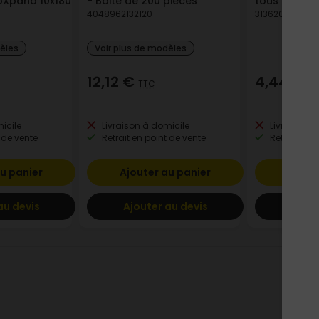
uoXpand 10x180
- Boite de 200 pièces
tous types 
4048962132120
3136206811823
dèles
Voir plus de modèles
12,12 €
4,44 €
TTC
TT
icile
Livraison à domicile
Livraison à
 de vente
Retrait en point de vente
Retrait en p
u panier
Ajouter au panier
Ajout
au devis
Ajouter au devis
Ajout