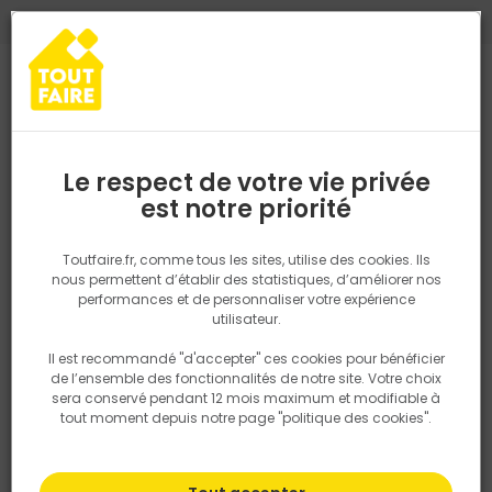
0
0
TROUVEZ VOTRE MAGASIN TOUT FAIRE
Choisir mon magasin
Saisissez votre région pour les informations de stock et de
livraison. Votre emplacement ne sera pas partagé.
Le respect de votre vie privée
Retrouvez les délais et options de
est notre priorité
Accueil
PRODUITS
Salle de bain, cuisine, plomberie et chauffage
livraison ainsi que les disponibiltiés en
magasin
P. ex. Ile de france
Toutfaire.fr, comme tous les sites, utilise des cookies. Ils
nous permettent d’établir des statistiques, d’améliorer nos
performances et de personnaliser votre expérience
Rechercher
utilisateur.
Il est recommandé "d'accepter" ces cookies pour bénéficier
Nous utilisons des cookies pour fournir ce service. En
de l’ensemble des fonctionnalités de notre site. Votre choix
savoir plus sur la façon dont nous utilisons les cookies
sera conservé pendant 12 mois maximum et modifiable à
dans notre politique.
tout moment depuis notre page "politique des cookies".