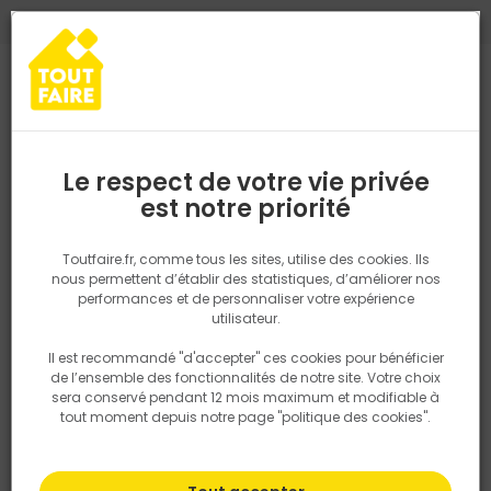
0
0
TROUVEZ VOTRE MAGASIN TOUT FAIRE
Choisir mon magasin
Saisissez votre région pour les informations de stock et de
livraison. Votre emplacement ne sera pas partagé.
Le respect de votre vie privée
Retrouvez les délais et options de
est notre priorité
Accueil
PRODUITS
Outillage & équipement
Par métier
Outill
livraison ainsi que les disponibiltiés en
magasin
P. ex. Ile de france
Toutfaire.fr, comme tous les sites, utilise des cookies. Ils
Outillage carreleur
nous permettent d’établir des statistiques, d’améliorer nos
performances et de personnaliser votre expérience
Rechercher
utilisateur.
Il est recommandé "d'accepter" ces cookies pour bénéficier
Nous utilisons des cookies pour fournir ce service. En
Filtrer
de l’ensemble des fonctionnalités de notre site. Votre choix
savoir plus sur la façon dont nous utilisons les cookies
sera conservé pendant 12 mois maximum et modifiable à
dans notre politique.
tout moment depuis notre page "politique des cookies".
Par défaut
Tri
107 produits
Prix
TTC