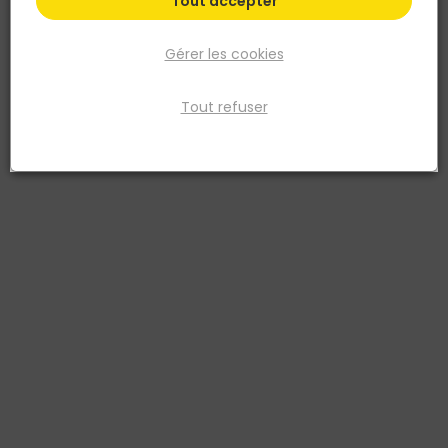
Tout accepter
Gérer les cookies
Tout refuser
BELLOTA
BELLOTA
Pince carrelage Bec de
Platoir colle Bellota inox
perroquet - Spéciale
dent carré 6 mm
céramique
8414299624526
8414299629002
28,48 €
23,21 €
TTC
TTC
Livraison à domicile
Livraison à domicile
Retrait en point de vente
Retrait en point de vente
Ajouter au panier
Ajouter au panier