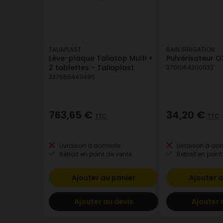
TALIAPLAST
RAIN IRRIGATION
Lève-plaque Taliatop Multi +
Pulvérisateur O
2 tablettes - Taliaplast
3701064300033
3375554411495
763,65 €
34,20 €
TTC
TTC
Livraison à domicile
Livraison à dom
Retrait en point de vente
Retrait en point
Ajouter au panier
Ajouter a
Ajouter au devis
Ajouter 