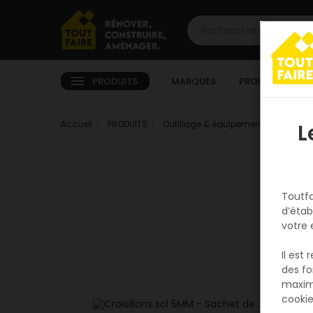
PRODUITS
MARQUES
PROMOTIONS
Accueil
PRODUITS
Outillage & équipement
Par méti
L
Toutfa
d’étab
votre 
Il est
des fo
maxim
cookie