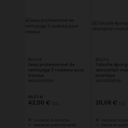
BELLOTA
BELLOTA
Seau professionnel de
Taloche épong
nettoyage 3 rouleaux pour
absorption ma
travaux
plastique
8414299631081
8414299135138
56,27 €
42,00 €
20,09 €
TTC
TTC
Livraison à domicile
Livraison à dom
Retrait en point de vente
Retrait en point