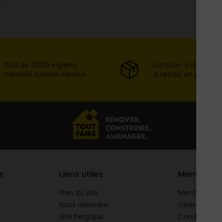
Plus de 4000 experts
Livraison à domicil
conseils à votre service
& retrait en point d
e
Liens utiles
Mentions
Plan du site
Mentions lég
Nous rejoindre
Opération 
Site belgique
Conditions g