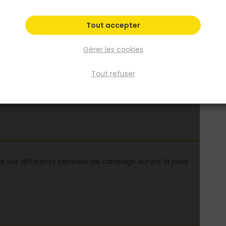
Fiche produit
Tout accepter
Gérer les cookies
Tout refuser
re vos différents carreaux de carrelage durant la pose