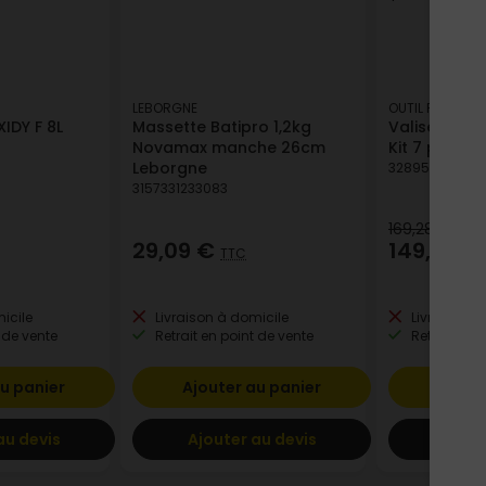
LEBORGNE
OUTIL PARFAIT
XIDY F 8L
Massette Batipro 1,2kg
Valise Parfai
Novamax manche 26cm
Kit 7 pièces
Leborgne
32895508037
3157331233083
169,28 €
29,09 €
149,99 €
TTC
icile
Livraison à domicile
Livraison à
 de vente
Retrait en point de vente
Retrait en p
u panier
Ajouter au panier
Ajout
au devis
Ajouter au devis
Ajout