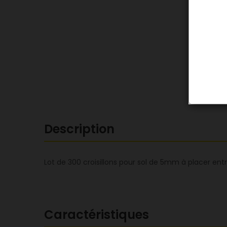
Description
Lot de 300 croisillons pour sol de 5mm à placer ent
Caractéristiques