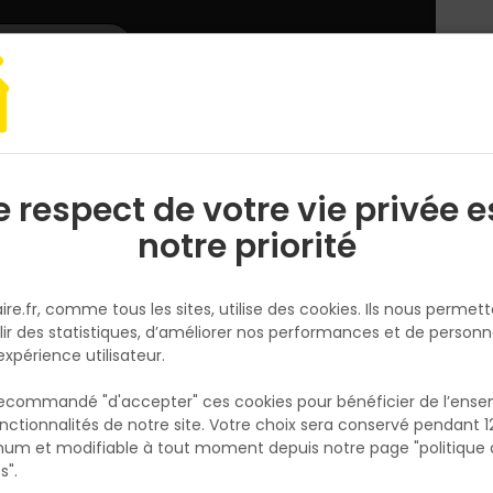
L'enseigne
Nous rejoindre
Services
DEMANDER
CATALOGUES
UN
DEVIS/PRIX
er
Outillage carreleur
Croisillons sol 5MM - Sachet de 300 pièces- I
e respect de votre vie privée e
S
l
notre priorité
IRONSIDE
Croisillons sol 5MM - Sachet d
ire.fr, comme tous les sites, utilise des cookies. Ils nous permet
300 pièces- Ironside
lir des statistiques, d’améliorer nos performances et de personn
Réf. 3394662020559
expérience utilisateur.
Lot de 300 croisillons pour sol de 5mm à pla
 recommandé "d'accepter" ces cookies pour bénéficier de l’ens
entre vos différents carreaux de carrelage 
nctionnalités de notre site. Votre choix sera conservé pendant 1
N
la pose
p
um et modifiable à tout moment depuis notre page "politique 
p
s".
Voir plus