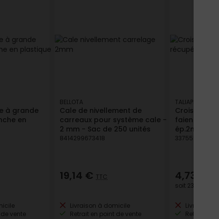
BELLOTA
TALIAPLAST
e à grande
Cale de nivellement de
Croisillons 
nche en
carreaux pour système cale -
faience réc
2 mm - Sac de 250 unités
ép.2mm
8414299673418
337555401285
19,14 €
4,73 €
TTC
TT
soit
23,65 €
/ l
icile
Livraison à domicile
Livraison à
 de vente
Retrait en point de vente
Retrait en p