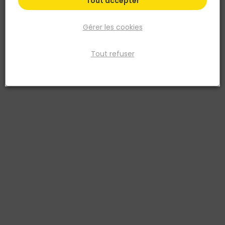
Tout accepter
Gérer les cookies
Tout refuser
FIRST PLAST
Coude PVC MF 87°30 pour gouttière - Sable -
Ø80MM ép.2,2MM
Réf. 8019966006041
Coude PVC mâle-femelle 87°30 – Ø80 mm, épaisseur 2,2 mm
Sable – First Plast. Ce raccord de gouttière permet d’assurer un
changement de direction précis dans le réseau d’évacuation des
eaux pluviales. Sa conception robuste en PVC haute qualité offre
une excellente résistance aux intempéries, aux UV et à la corrosion,
garantissant une installation durable et étanche.
Voir plus