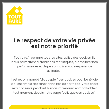
0
0
TROUVEZ VOTRE MAGASIN TOUT FAIRE
Choisir mon magasin
Saisissez votre région pour les informations de stock et de
livraison. Votre emplacement ne sera pas partagé.
Le respect de votre vie privée
Retrouvez les délais et options de
est notre priorité
Accueil
PRODUITS
Salle de bain, cuisine, plomberie et chauffage
livraison ainsi que les disponibiltiés en
magasin
P. ex. Ile de france
Toutfaire.fr, comme tous les sites, utilise des cookies. Ils
nous permettent d’établir des statistiques, d’améliorer nos
performances et de personnaliser votre expérience
Rechercher
utilisateur.
Il est recommandé "d'accepter" ces cookies pour bénéficier
Nous utilisons des cookies pour fournir ce service. En
de l’ensemble des fonctionnalités de notre site. Votre choix
savoir plus sur la façon dont nous utilisons les cookies
sera conservé pendant 12 mois maximum et modifiable à
dans notre politique.
tout moment depuis notre page "politique des cookies".