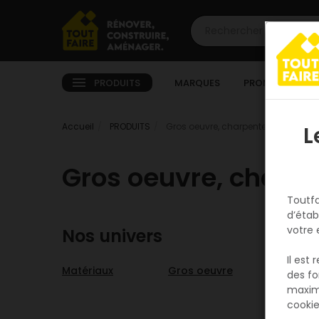
PRODUITS
MARQUES
PROMOTIONS
Accueil
PRODUITS
Gros oeuvre, charpente, couverture
L
Gros oeuvre, charpe
Toutfa
d’étab
votre 
Nos univers
Il est
Matériaux
Gros oeuvre
Assaini
des fo
maxim
cookie