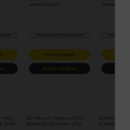
2084800004459
208480000446
MAGASIN
DISPONIBILITÉ SELON MAGASIN
DISPONIBILIT
it
Voir le produit
Voir l
vis
Ajouter au devis
Ajoute