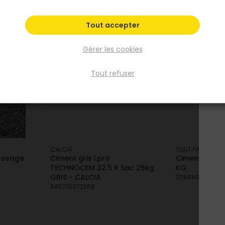
A
Tout accepter
Gérer les cookies
Tout refuser
CALCIA
TOUT FAIRE
 dosage
Ciment gris i.pro
Ciment BLANC
TECHNOCEM 32.5 R Sac 25kg
KG
GRIS - CALCIA
2084800006811
3452113372258