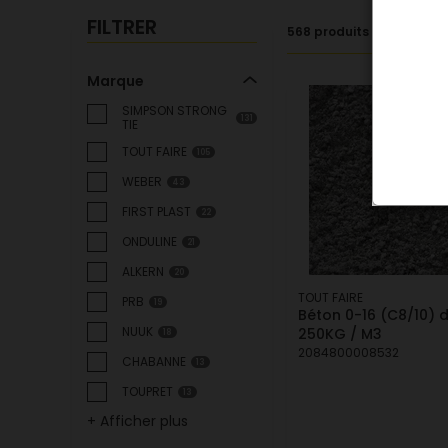
FILTRER
568 produits
Marque
SIMPSON STRONG
131
TIE
TOUT FAIRE
105
WEBER
43
FIRST PLAST
22
ONDULINE
21
ALKERN
20
TOUT FAIRE
PRB
19
Béton 0-16 (C8/10)
NUUK
250KG / M3
18
2084800008532
CHABANNE
13
TOUPRET
13
+ Afficher plus