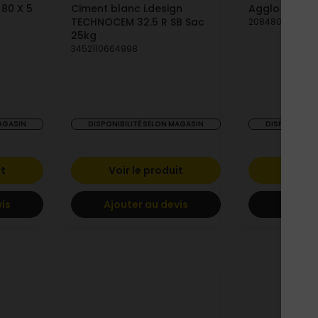
80 X 5
Ciment blanc i.design
Agglo 50 x 1
TECHNOCEM 32.5 R SB Sac
208480000869
25kg
3452110664998
MAGASIN
DISPONIBILITÉ SELON MAGASIN
DISPONIBILIT
it
Voir le produit
Voir l
vis
Ajouter au devis
Ajoute