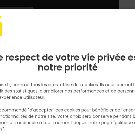
L'enseigne
Nous rejoindre
Services
DEMANDER
CATALOGUES
UN
DEVIS/PRIX
e respect de votre vie privée e
S
l
notre priorité
nte, couverture
ire.fr, comme tous les sites, utilise des cookies. Ils nous permet
lir des statistiques, d’améliorer nos performances et de personn
expérience utilisateur.
 recommandé "d'accepter" ces cookies pour bénéficier de l’ens
ssement
Etanchéité
Charpente
Couvert
nctionnalités de notre site. Votre choix sera conservé pendant 1
N
p
um et modifiable à tout moment depuis notre page "politique 
p
s".