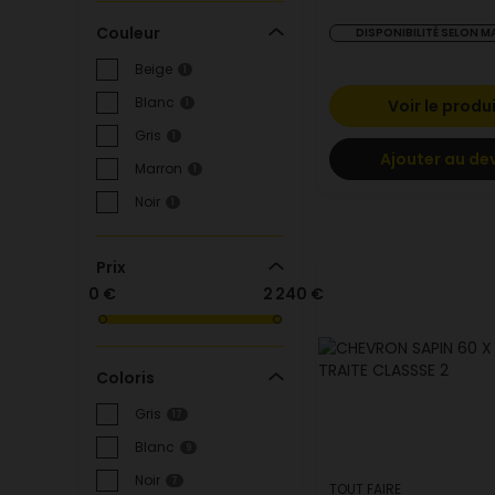
Couleur
DISPONIBILITÉ SELON 
Beige
1
Blanc
Voir le produ
1
Gris
1
Ajouter au de
Marron
1
Noir
1
Prix
0 €
2 240 €
Coloris
Gris
17
Blanc
9
Noir
7
TOUT FAIRE