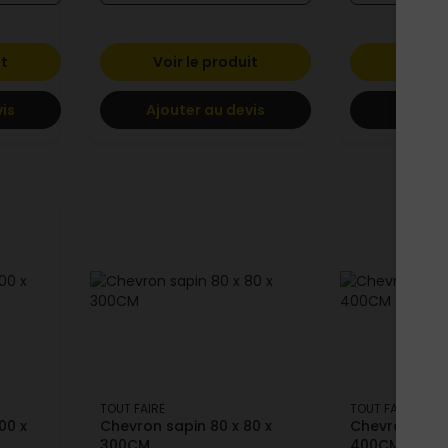
it
Voir le produit
Voir l
vis
Ajouter au devis
Ajoute
TOUT FAIRE
TOUT FAIRE
00 x
Chevron sapin 80 x 80 x
Chevron sapin
300CM
400CM