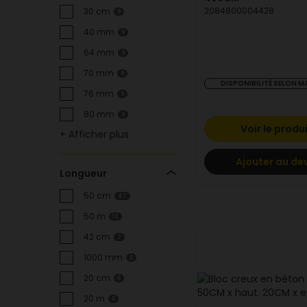
2084800004428
30 cm
9
40 mm
9
64 mm
9
70 mm
9
DISPONIBILITÉ SELON 
76 mm
9
80 mm
9
Voir le produ
+ Afficher plus
Ajouter au de
Longueur
50 cm
47
50 m
13
42 cm
7
1000 mm
6
20 cm
6
20 m
6