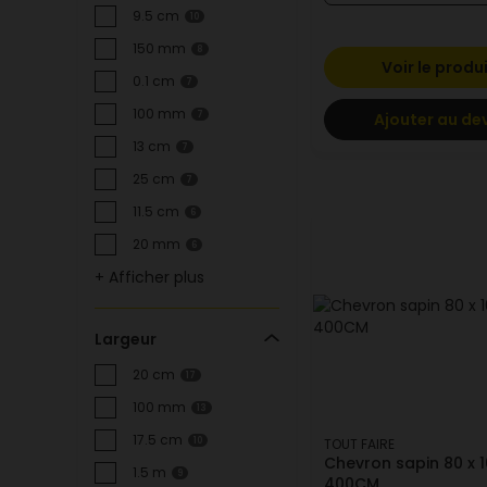
9.5 cm
10
150 mm
8
Voir le produ
0.1 cm
7
100 mm
Ajouter au de
7
13 cm
7
25 cm
7
11.5 cm
6
20 mm
6
+ Afficher plus
Largeur
20 cm
17
100 mm
13
17.5 cm
10
TOUT FAIRE
Chevron sapin 80 x 1
1.5 m
9
400CM