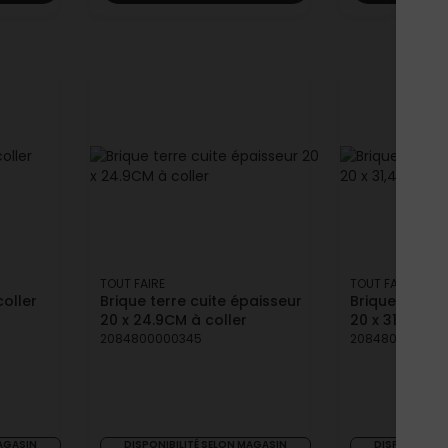
TOUT FAIRE
TOUT FAIRE
oller
Brique terre cuite épaisseur
Brique Terre 
20 x 24.9CM à coller
20 x 31,4CM à
2084800000345
208480000037
MAGASIN
DISPONIBILITÉ SELON MAGASIN
DISPONIBILIT