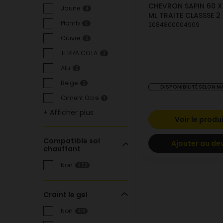
CHEVRON SAPIN 60 X 
Jaune
4
ML TRAITE CLASSSE 2
Plomb
2084800004909
4
Cuivre
3
TERRA COTA
3
Alu
2
Beige
2
DISPONIBILITÉ SELON 
Ciment Ocre
1
+ Afficher plus
Voir le produ
Compatible sol
Ajouter au de
chauffant
Non
473
Craint le gel
Non
410