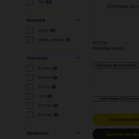
Oui
65
Essence
sapin
3
sapin_epicea
1
RECTOR
Planelle béton
Garantie
Voir plus de modèles
6 mois
9
30 ans
8
10 ans
5
1 an
4
DISPONIBILITÉ SELON 
12 mois
2
18 mois
2
Voir le produ
Epaisseur
Ajouter au de