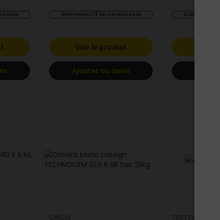
MAGASIN
DISPONIBILITÉ SELON MAGASIN
DISPONIBILIT
it
Voir le produit
Voir l
vis
Ajouter au devis
Ajoute
CALCIA
TOUT FAIRE