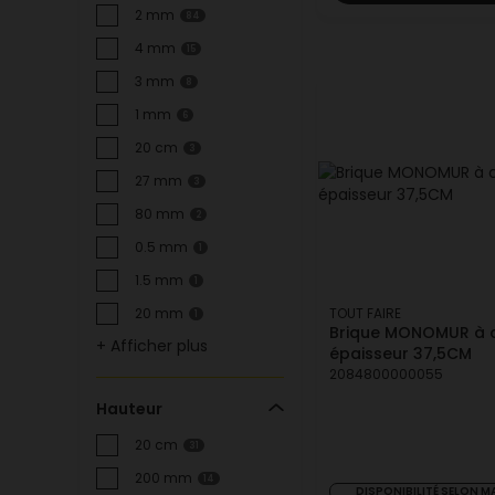
2 mm
84
4 mm
15
3 mm
8
1 mm
6
20 cm
3
27 mm
3
80 mm
2
0.5 mm
1
1.5 mm
1
TOUT FAIRE
20 mm
1
Brique MONOMUR à c
+ Afficher plus
épaisseur 37,5CM
2084800000055
Hauteur
20 cm
31
200 mm
14
DISPONIBILITÉ SELON 