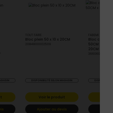
TOUT FAIRE
FABEMI
Bloc plein 50 x 10 x 20CM
Bloc creux en
50CM x haut.
2084800002509
20CM
366060903299
MAGASIN
DISPONIBILITÉ SELON MAGASIN
DISPONIBILIT
it
Voir le produit
Voir l
vis
Ajouter au devis
Ajoute