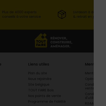
Plus de 4000 experts
Livraison à domicil
conseils à votre service
& retrait en point d
e
Liens utiles
Mentions
Plan du site
Mentions lég
Nous rejoindre
Opération 
Site belgique
Conditions g
vente
TOUT FAIRE Bois
Conditions g
Nos points de vente
d'utilisation
Programme de Fidélité
RGAA