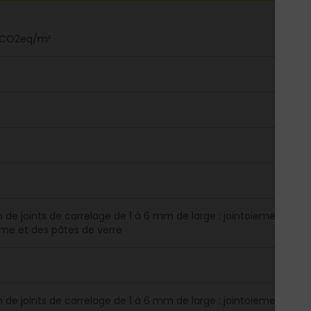
gCO2eq/m²
on de joints de carrelage de 1 à 6 mm de large : jointoiement des 
me et des pâtes de verre
on de joints de carrelage de 1 à 6 mm de large : jointoiement des 