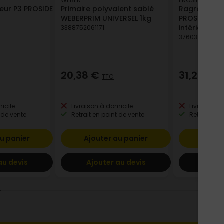
WEBER
PROSIDE
eur P3 PROSIDE
Primaire polyvalent sablé
Ragréage P4S
WEBERPRIM UNIVERSEL 1kg
PROSIDE - S
intérieur/ext
3388752061171
376038154030
20,38 €
31,28 €
TTC
T
icile
Livraison à domicile
Livraison à
 de vente
Retrait en point de vente
Retrait en p
u panier
Ajouter au panier
Ajout
au devis
Ajouter au devis
Ajout