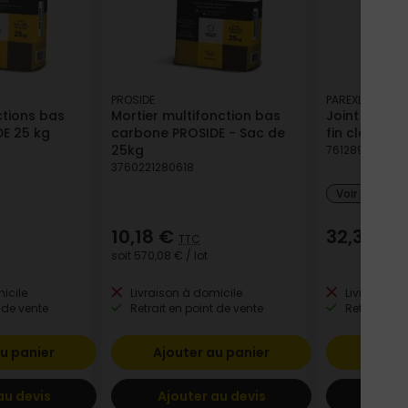
PROSIDE
PAREXLANKO
ctions bas
Mortier multifonction bas
Joint carre
E 25 kg
carbone PROSIDE - Sac de
fin classiqu
25kg
761289591392
3760221280618
Voir plus de
10,18 €
32,34 €
TTC
T
soit
570,08 €
/ lot
icile
Livraison à domicile
Livraison à
 de vente
Retrait en point de vente
Retrait en p
u panier
Ajouter au panier
Ajout
au devis
Ajouter au devis
Ajout