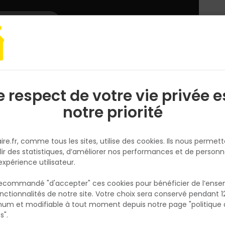
L'enseigne
Nous rejoindre
Services
DEMANDER
CATALOGUES
UN
DEVIS/PRIX
Matériaux
Adjuvant
Béton, mortier, ciment, poudre
Joint mince
e respect de votre vie privée e
S
l
notre priorité
WEBER
Joint mince, idéal pour pose su
ire.fr, comme tous les sites, utilise des cookies. Ils nous permet
mur WEBERJOINT FIN Gris
lir des statistiques, d’améliorer nos performances et de personn
Réf. 3388751039386
expérience utilisateur.
Ce produit est idéal pour la réalisation de joi
 recommandé "d'accepter" ces cookies pour bénéficier de l’ens
minces de carrelage mural : jointoiement d
nctionnalités de notre site. Votre choix sera conservé pendant 1
N
faïences, des marbres et pierres naturelles,
p
um et modifiable à tout moment depuis notre page "politique 
p
grès cérame et des pâtes de verre en mur e
s".
intérieur. Utilisation en sols et murs intérieurs