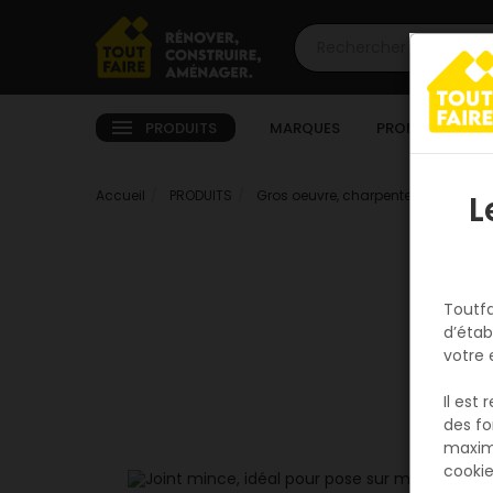
PRODUITS
MARQUES
PROMOTIONS
Accueil
PRODUITS
Gros oeuvre, charpente, couverture
L
Toutfa
d’étab
votre 
Il est
des fo
maxim
cookie