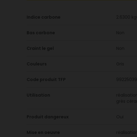
Indice carbone
2.6300 k
Bas carbone
Non
Craint le gel
Non
Couleurs
Gris
Code produit TFP
99225039
Utilisation
réalisati
grès céra
Produit dangereux
Oui
Mise en oeuvre
réalisati