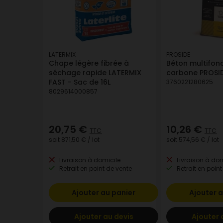
LATERMIX
PROSIDE
Chape légère fibrée à
Béton multifon
séchage rapide LATERMIX
carbone PROSID
FAST - Sac de 16L
3760221280625
8029614000857
20,75 €
10,26 €
TTC
TTC
soit
871,50 €
/ lot
soit
574,56 €
/ lot
Livraison à domicile
Livraison à dom
Retrait en point de vente
Retrait en point
Ajouter au panier
Ajouter a
Ajouter au devis
Ajouter 