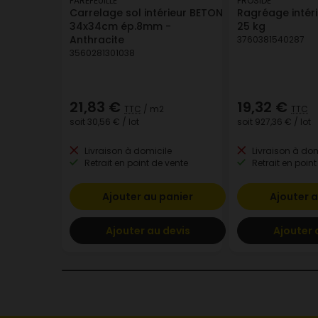
PAREFEUILLE
PROSIDE
Carrelage sol intérieur BETON
Ragréage intéri
34x34cm ép.8mm -
25 kg
Anthracite
3760381540287
3560281301038
21,83 €
19,32 €
TTC
/ m2
TTC
soit
30,56 €
/ lot
soit
927,36 €
/ lot
Livraison à domicile
Livraison à dom
Retrait en point de vente
Retrait en point
Ajouter au panier
Ajouter a
Ajouter au devis
Ajouter 