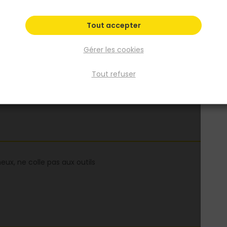
Voir plus
Tout accepter
Fiche produit
Gérer les cookies
Fiche Technique
Fiche Sécurité
Tout refuser
meux, ne colle pas aux outils