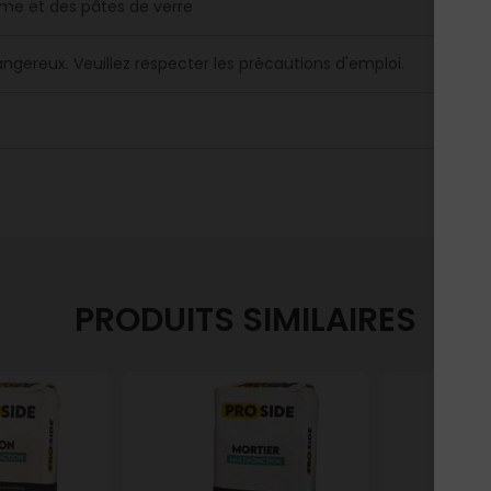
me et des pâtes de verre
angereux. Veuillez respecter les précautions d'emploi.
PRODUITS SIMILAIRES