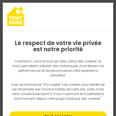
0
0
TROUVEZ VOTRE MAGASIN TOUT FAIRE
Choisir mon magasin
Saisissez votre région pour les informations de stock et de
livraison. Votre emplacement ne sera pas partagé.
Le respect de votre vie privée
Retrouvez les délais et options de
est notre priorité
Accueil
PRODUITS
Gros oeuvre, charpente, couverture
Matéria
livraison ainsi que les disponibiltiés en
magasin
P. ex. Ile de france
Toutfaire.fr, comme tous les sites, utilise des cookies. Ils
nous permettent d’établir des statistiques, d’améliorer nos
performances et de personnaliser votre expérience
Rechercher
utilisateur.
Il est recommandé "d'accepter" ces cookies pour bénéficier
Nous utilisons des cookies pour fournir ce service. En
de l’ensemble des fonctionnalités de notre site. Votre choix
savoir plus sur la façon dont nous utilisons les cookies
sera conservé pendant 12 mois maximum et modifiable à
dans notre politique.
tout moment depuis notre page "politique des cookies".