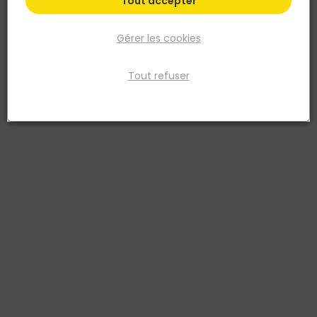
Tout accepter
Gérer les cookies
Tout refuser
PRB
Ciment ALUMINEUX - Sac de 5KG
Réf. 3535270218079
Fiche produit
Fiche Technique
Fiche Sécurité
Documentation 1
Prix
TTC