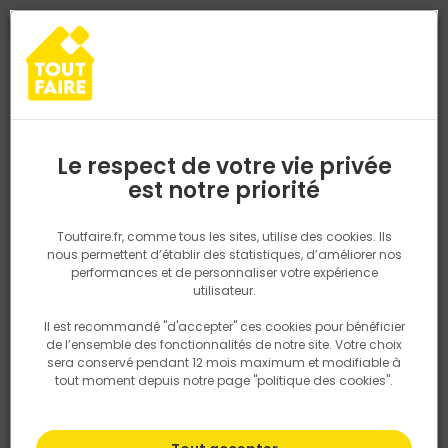
0
0
TROUVEZ VOTRE MAGASIN TOUT FAIRE
Choisir mon magasin
Saisissez votre région pour les informations de stock et de
livraison. Votre emplacement ne sera pas partagé.
Le respect de votre vie privée
Retrouvez les délais et options de
est notre priorité
Accueil
PRODUITS
Gros oeuvre, charpente, couverture
Charpe
livraison ainsi que les disponibiltiés en
magasin
P. ex. Ile de france
Toutfaire.fr, comme tous les sites, utilise des cookies. Ils
nous permettent d’établir des statistiques, d’améliorer nos
performances et de personnaliser votre expérience
Rechercher
utilisateur.
Il est recommandé "d'accepter" ces cookies pour bénéficier
Nous utilisons des cookies pour fournir ce service. En
de l’ensemble des fonctionnalités de notre site. Votre choix
savoir plus sur la façon dont nous utilisons les cookies
sera conservé pendant 12 mois maximum et modifiable à
dans notre politique.
tout moment depuis notre page "politique des cookies".