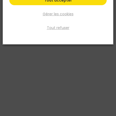
Tout accepter
Gérer les cookies
Tout refuser
SIMPSON STRONG TIE
Équerre renforcée ABR 105 x 105 x 90 mm ép. 3 mm
acier galvanisé
Réf. 5701953351052
L'équerre renforcée ABR assemble et rigidifie les ouvrages en bois.
Pliée dans un acier galvanisé S250GD+Z275, elle résiste à la
corrosion et reprend des charges importantes. Ses dimensions de
105 x 105 x 90 mm et son épaisseur de 3 mm en font une équerre