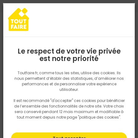
0
0
TROUVEZ VOTRE MAGASIN TOUT FAIRE
Choisir mon magasin
Saisissez votre région pour les informations de stock et de
livraison. Votre emplacement ne sera pas partagé.
Le respect de votre vie privée
Retrouvez les délais et options de
est notre priorité
Accueil
PRODUITS
Gros oeuvre, charpente, couverture
Matéria
livraison ainsi que les disponibiltiés en
magasin
P. ex. Ile de france
Toutfaire.fr, comme tous les sites, utilise des cookies. Ils
nous permettent d’établir des statistiques, d’améliorer nos
performances et de personnaliser votre expérience
Rechercher
utilisateur.
Il est recommandé "d'accepter" ces cookies pour bénéficier
Nous utilisons des cookies pour fournir ce service. En
de l’ensemble des fonctionnalités de notre site. Votre choix
savoir plus sur la façon dont nous utilisons les cookies
sera conservé pendant 12 mois maximum et modifiable à
dans notre politique.
tout moment depuis notre page "politique des cookies".