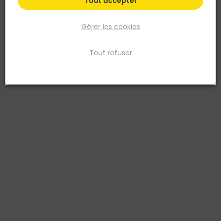
Tout accepter
Gérer les cookies
Tout refuser
OUTSIDE LIVING
Brande de bruyère naturelle ( 3,0 kg/m² +/ 10%) 2
x 3 m
Réf. 3306135920365
Brande de bruyère naturelle 3kg/m2 +/-10% de Nature. Les brandes
de bruyères sont idéales pour se protéger de la vue et du vent avec
un style incomparable. Elles contribuent également à l’isolation
partielle du bruit. La plante de bruyère est un végétal vivant bien