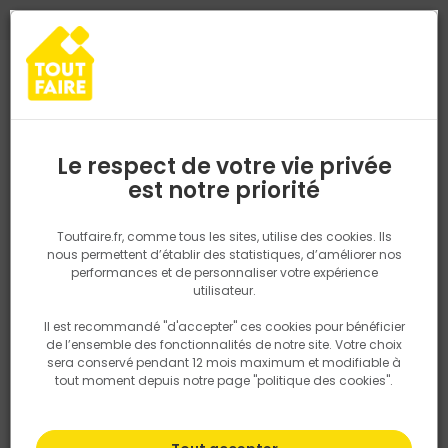
0
0
TROUVEZ VOTRE MAGASIN TOUT FAIRE
Choisir mon magasin
Saisissez votre région pour les informations de stock et de
livraison. Votre emplacement ne sera pas partagé.
Le respect de votre vie privée
Retrouvez les délais et options de
est notre priorité
Accueil
PRODUITS
Aménagement extérieur
Brande de bruyère n
livraison ainsi que les disponibiltiés en
magasin
P. ex. Ile de france
Toutfaire.fr, comme tous les sites, utilise des cookies. Ils
nous permettent d’établir des statistiques, d’améliorer nos
performances et de personnaliser votre expérience
Rechercher
utilisateur.
Il est recommandé "d'accepter" ces cookies pour bénéficier
Nous utilisons des cookies pour fournir ce service. En
de l’ensemble des fonctionnalités de notre site. Votre choix
savoir plus sur la façon dont nous utilisons les cookies
sera conservé pendant 12 mois maximum et modifiable à
dans notre politique.
tout moment depuis notre page "politique des cookies".