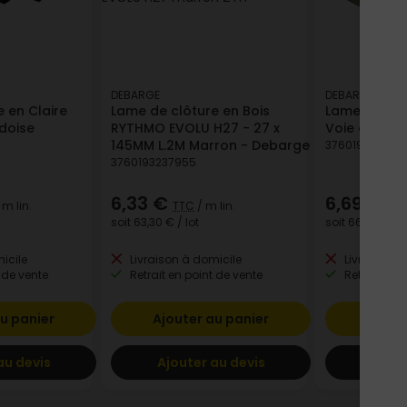
DEBARGE
DEBARGE
 en Claire
Lame de clôture en Bois
Lame de clô
rdoise
RYTHMO EVOLU H27 - 27 x
Voie en Boi
145MM L.2M Marron - Debarge
376019323640
3760193237955
6,33 €
6,69 €
 m lin.
TTC
/ m lin.
TT
soit
63,30 €
/ lot
soit
66,90 €
/ l
icile
Livraison à domicile
Livraison à
 de vente
Retrait en point de vente
Retrait en p
u panier
Ajouter au panier
Ajout
au devis
Ajouter au devis
Ajout