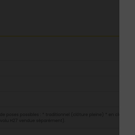
de poses possibles : * traditionnel (clôture pleine) * en claire-v
olu H27 vendue séparément).