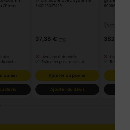
x120x200mm
17 cm Sable avec système
gris RAL 701
60x70mm
8431128027426
800663712881
Voir plus de
37,38 €
382,08 
TTC
icile
Livraison à domicile
Livraison à
 de vente
Retrait en point de vente
Retrait en p
u panier
Ajouter au panier
Ajout
au devis
Ajouter au devis
Ajout