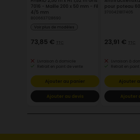
HYBRID 2,50 m x Ht 1,52 m Gris
Anthracite110
7016 - Maille 200 x 50 mm - Fil
pour poteau 
4/5 mm
3700421817405
8006637128690
Voir plus de modèles
73,85 €
23,91 €
TTC
TTC
Livraison à domicile
Livraison à dom
Retrait en point de vente
Retrait en point
Ajouter au panier
Ajouter a
Ajouter au devis
Ajouter 