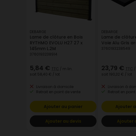
DEBARGE
DEBARGE
Lame de clôture en Bois
Lame de clôture
RYTHMO EVOLU H27 27 x
Voie Alu Gris a
145mm L.2M
3760193238549
3760193238914
5,84 €
23,79 €
TTC
/ m lin.
TTC
/
soit
58,40 €
/ lot
soit
190,32 €
/ lot
Livraison à domicile
Livraison à dom
Retrait en point de vente
Retrait en point
Ajouter au panier
Ajouter a
Ajouter au devis
Ajouter 