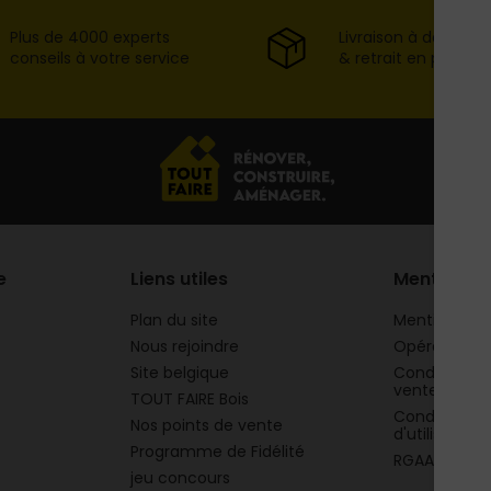
Plus de 4000 experts
Livraison à domicil
conseils à votre service
& retrait en point d
e
Liens utiles
Mentions
Plan du site
Mentions lég
Nous rejoindre
Opération 
Site belgique
Conditions g
vente
TOUT FAIRE Bois
Conditions g
Nos points de vente
d'utilisation
Programme de Fidélité
RGAA
jeu concours