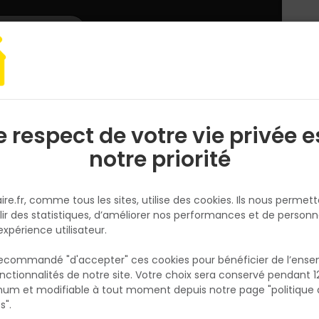
L'enseigne
Nous rejoindre
Services
DEMANDER
CATALOGUES
UN
DEVIS/PRIX
 clotûre
Portail et portillon
PORTAIL ET PORTILLON ALU
Lame de clôture
e respect de votre vie privée e
S
l
notre priorité
DEBARGE
Lame de clôture en Claire Voie
ire.fr, comme tous les sites, utilise des cookies. Ils nous permet
27x145mm Anthracite
lir des statistiques, d’améliorer nos performances et de personn
Réf. 3760193238556
expérience utilisateur.
Section 27x145mm. Longueur 2,00m. Pour cl
 recommandé "d'accepter" ces cookies pour bénéficier de l’ens
de la gamme Evolu H27. 2 types de poses
nctionnalités de notre site. Votre choix sera conservé pendant 1
N
possibles. Pose traditionnelle (Clôture plein
p
um et modifiable à tout moment depuis notre page "politique 
p
pose en "Claire-voie" (Clôture ajourée) à l'a
s".
des cales aluminium de la gamme Evolu H2