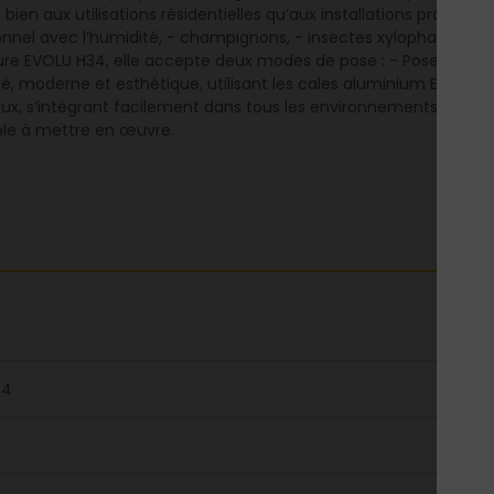
en aux utilisations résidentielles qu’aux installations profession
nnel avec l’humidité, - champignons, - insectes xylophages, perm
re EVOLU H34, elle accepte deux modes de pose : - Pose pleine 
ouré, moderne et esthétique, utilisant les cales aluminium EVOLU
ux, s’intégrant facilement dans tous les environnements : jardins
ple à mettre en œuvre.
34