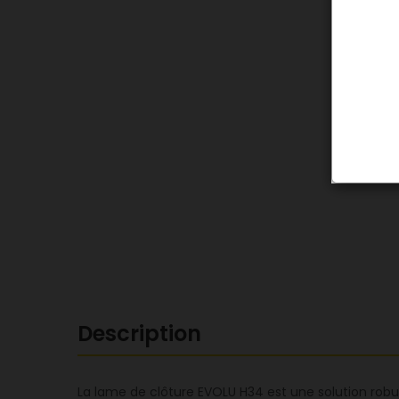
Description
La lame de clôture EVOLU H34 est une solution robu