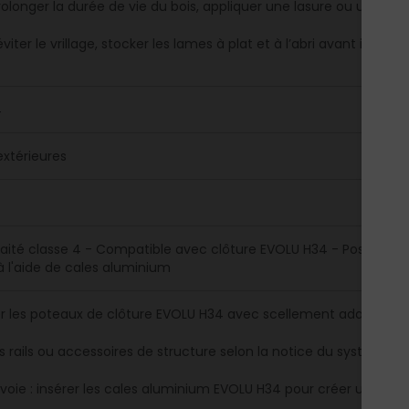
rolonger la durée de vie du bois, appliquer une lasure ou un satu
éviter le vrillage, stocker les lames à plat et à l’abri avant installat
4
extérieures
traité classe 4 - Compatible avec clôture EVOLU H34 - Possible po
à l'aide de cales aluminium
ler les poteaux de clôture EVOLU H34 avec scellement adapté.
es rails ou accessoires de structure selon la notice du système. C
-voie : insérer les cales aluminium EVOLU H34 pour créer un espa