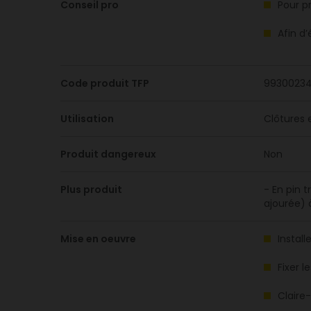
Conseil pro
Pour p
Afin d’
Code produit TFP
9930023
Utilisation
Clôtures 
Produit dangereux
Non
Plus produit
- En pin 
ajourée) 
Mise en oeuvre
Instal
Fixer l
Claire