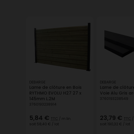
DEBARGE
DEBARGE
Lame de clôture en Bois
Lame de clôture
RYTHMO EVOLU H27 27 x
Voie Alu Gris a
145mm L.2M
3760193238549
3760193238914
5,84 €
23,79 €
TTC
/ m lin.
TTC
/
soit
58,40 €
/ lot
soit
190,32 €
/ lot