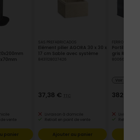
SAS PREFABRICADOS
FERRO
Elément pilier AGORA 30 x 30 x
Portillon LAR
x120x200mm
17 cm Sable avec système
gris RAL 701
60x70mm
8431128027426
800663712881
Voir plus de
37,38 €
382,08 
TTC
icile
Livraison à domicile
Livraison à
 de vente
Retrait en point de vente
Retrait en p
u panier
Ajouter au panier
Ajout