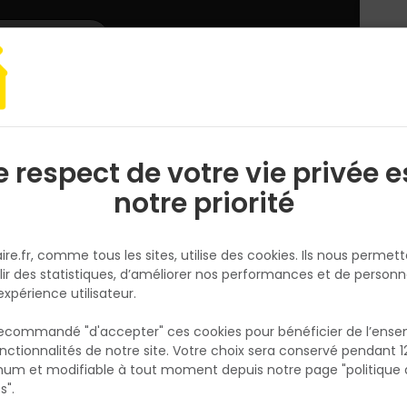
L'enseigne
Nous rejoindre
Services
DEMANDER
CATALOGUES
UN
DEVIS/PRIX
 clotûre
Portail et portillon
PORTAIL ET PORTILLON ALU
Lame de Clôtur
e respect de votre vie privée e
S
l
notre priorité
DEBARGE
Lame de Clôture ClaireVoie en 
ire.fr, comme tous les sites, utilise des cookies. Ils nous permet
EVOLU H34 34 x 145mm
lir des statistiques, d’améliorer nos performances et de personn
Réf. 3760193237962
expérience utilisateur.
La lame de clôture EVOLU H34 en bois traité
 recommandé "d'accepter" ces cookies pour bénéficier de l’ens
4 – 34 x 145 mm – longueur 1,92 m est con
nctionnalités de notre site. Votre choix sera conservé pendant 1
N
pour réaliser une clôture durable, esthétiqu
p
um et modifiable à tout moment depuis notre page "politique 
p
personnalisable. Adaptée à la gamme de cl
s".
EVOLU H34, elle permet deux types d’installat