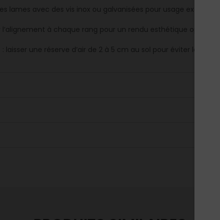
 les lames avec des vis inox ou galvanisées pour usage extérieur.
er l’alignement à chaque rang pour un rendu esthétique optimal.
 : laisser une réserve d’air de 2 à 5 cm au sol pour éviter le co