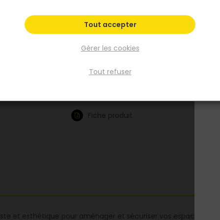
pose traditionnelle (clôture pleine), - pose c
voie (clôture ajourée) grâce aux cales alu
Tout accepter
EVOLU H34 (vendues séparément). Fabriqu
pin traité autoclave classe 4, elle est proté
Gérer les cookies
contre les intempéries, l’humidité et les at
biologiques, assurant une longévité optimal
Tout refuser
extérieur.
Voir plus
Fiche produit
ste et esthétique pour aménager et sécuriser vos espaces extér