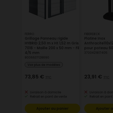
FERRO
FIBERDECK
Grillage Panneau rigide
Platine Inox
HYBRID 2,50 m x Ht 1,52 m Gris
Anthracite110
7016 - Maille 200 x 50 mm - Fil
pour poteau 
4/5 mm
3700421817405
8006637128690
Voir plus de modèles
73,85 €
23,91 €
TTC
TTC
Livraison à domicile
Livraison à dom
Retrait en point de vente
Retrait en point
Ajouter au panier
Ajouter a