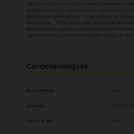
1,92 m en font une lame polyvalente, adaptée aussi bi
durablement aux : - intempéries, - contact occasio
détérioration prématurée. Compatible avec la clôtu
sécurisante. - Pose claire-voie : pour un rendu aj
finition marron apporte un style naturel et chaleure
Cette lame est une solution durable, design et sim
Caractéristiques
Bas carbone
Non
Gamme
EVOLU_H
Craint le gel
Non