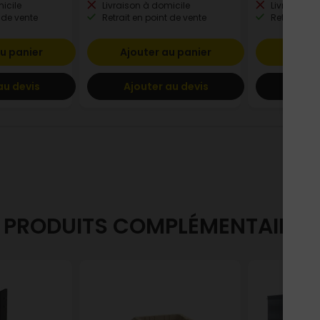
icile
Livraison à domicile
Livraison à
 de vente
Retrait en point de vente
Retrait en p
u panier
Ajouter au panier
Ajout
au devis
Ajouter au devis
Ajout
PRODUITS COMPLÉMENTAIRES