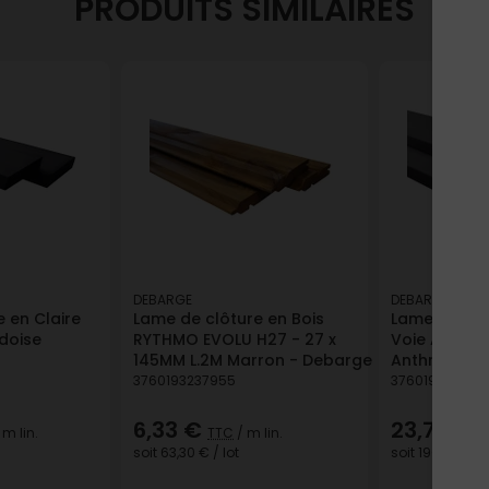
PRODUITS SIMILAIRES
DEBARGE
DEBARGE
 en Claire
Lame de clôture en Bois
Lame de clô
rdoise
RYTHMO EVOLU H27 - 27 x
Voie Alu 2
145MM L.2M Marron - Debarge
Anthracite
3760193237955
376019323855
6,33 €
23,79 €
 m lin.
TTC
/ m lin.
T
soit
63,30 €
/ lot
soit
190,32 €
/ 