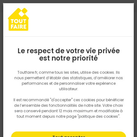
0
0
TROUVEZ VOTRE MAGASIN TOUT FAIRE
Choisir mon magasin
Saisissez votre région pour les informations de stock et de
livraison. Votre emplacement ne sera pas partagé.
Le respect de votre vie privée
Retrouvez les délais et options de
est notre priorité
Accueil
PRODUITS
Aménagement extérieur
Lame de clôture en
livraison ainsi que les disponibiltiés en
magasin
P. ex. Ile de france
Toutfaire.fr, comme tous les sites, utilise des cookies. Ils
nous permettent d’établir des statistiques, d’améliorer nos
performances et de personnaliser votre expérience
Rechercher
utilisateur.
Il est recommandé "d'accepter" ces cookies pour bénéficier
Nous utilisons des cookies pour fournir ce service. En
de l’ensemble des fonctionnalités de notre site. Votre choix
savoir plus sur la façon dont nous utilisons les cookies
sera conservé pendant 12 mois maximum et modifiable à
dans notre politique.
tout moment depuis notre page "politique des cookies".