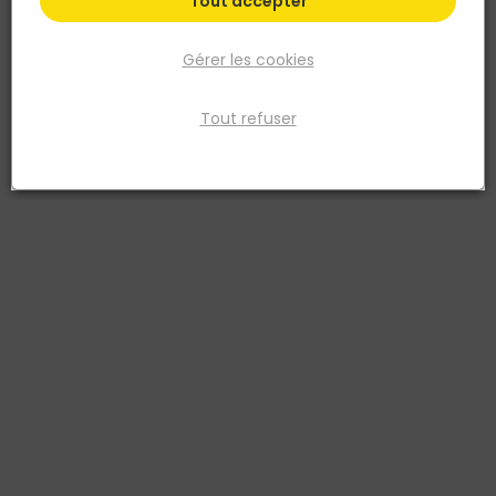
Tout accepter
Gérer les cookies
Tout refuser
FIBERDECK
Lame de clôture en bois composite PREMIUM 21 x
150MM L.1,78M Light Grey - Fiberdeck
Réf. 3700421812356
La lame de clôture en bois composite PREMIUM 21 x 150 mm – L. 1,78
m – Light Grey – Fiberdeck est conçue pour le remplissage des
panneaux de la clôture composite BOSTON. Grâce à son système
emboîtable, elle s’intègre entre la lisse basse et la lisse haute pour