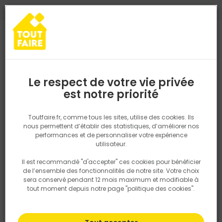
0
0
TROUVEZ VOTRE MAGASIN TOUT FAIRE
Choisir mon magasin
Saisissez votre région pour les informations de stock et de
livraison. Votre emplacement ne sera pas partagé.
Le respect de votre vie privée
Retrouvez les délais et options de
est notre priorité
livraison ainsi que les disponibiltiés en
ATOUT BOIS CONSEIL - CGV
magasin
P. ex. Ile de france
Toutfaire.fr, comme tous les sites, utilise des cookies. Ils
nous permettent d’établir des statistiques, d’améliorer nos
performances et de personnaliser votre expérience
Rechercher
utilisateur.
Il est recommandé "d'accepter" ces cookies pour bénéficier
CONDITIONS GENERALES DE VENTE - PROFESSIONNELS
Nous utilisons des cookies pour fournir ce service. En
de l’ensemble des fonctionnalités de notre site. Votre choix
savoir plus sur la façon dont nous utilisons les cookies
sera conservé pendant 12 mois maximum et modifiable à
dans notre politique.
Société ATOUT BOIS CONSEIL
tout moment depuis notre page "politique des cookies".
Siège : 73 rue de Paris 60120 BRETEUIL
SIREN 41425747700037 Téléphone : 03.44.04.26.26
Mail : atoutboisconseil@toutfaire.com